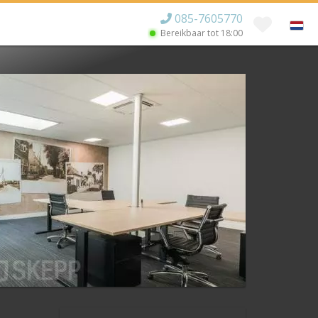
085-7605770
Bereikbaar tot
18:00
×