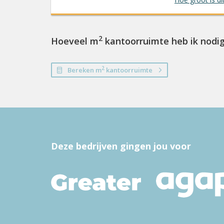
2
Hoeveel m
kantoorruimte heb ik nodi
2
Bereken m
kantoorruimte
Deze bedrijven gingen jou voor