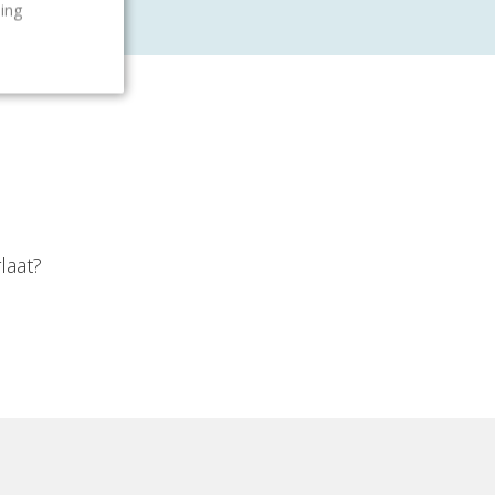
ling
laat?