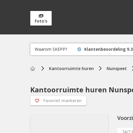
Foto's
Waarom SKEPP?
Klantenbeoordeling 9.3
Home
Kantoorruimte huren
Nunspeet
Kantoorruimte huren Nunspe
Favoriet markeren
Voorz
24/7 