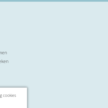
mmen
reken
ng cookies