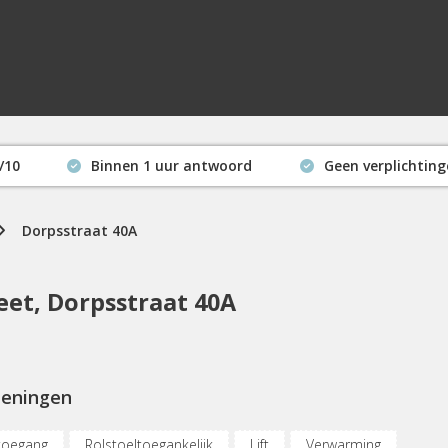
/10
Binnen 1 uur antwoord
Geen verplichtin
Actuele beschikbaarheid
Dorpsstraat 40A
et, Dorpsstraat 40A
ieningen
toegang
Rolstoeltoegankelijk
Lift
Verwarming