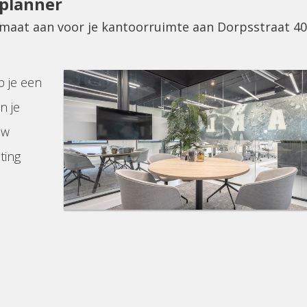
eplanner
p maat aan voor je kantoorruimte aan Dorpsstraat 4
p je een
n je
uw
ting