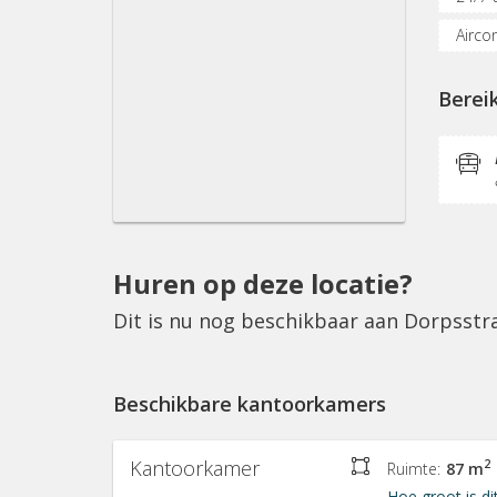
Airco
Verga
Berei
Socia
Huren op deze locatie?
Dit is nu nog beschikbaar aan Dorpsstr
Beschikbare kantoorkamers
Kantoorkamer
2
Ruimte:
87 m
Hoe groot is di