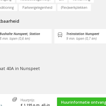
nditioning
Parkeergelegenheid
(Flex)werkplekken
derplekken
Internetmogelijkheden
KVK-inschrijving
kbaarheid
al hart
Koffie/thee
Gemeubileerd
Pantry
Schoon
Bushalte Nunspeet, Station
Treinstation Nunspeet
8 min. lopen (0,6 km)
9 min. lopen (0,7 km)
aat 40A in Nunspeet
Huurprijs:
Huurinformatie ontvan
€ 1.195 p.m. all-in
t?