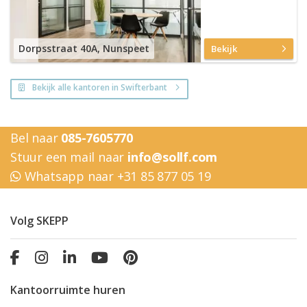
Dorpsstraat 40A, Nunspeet
Bekijk
Bekijk alle kantoren in Swifterbant
Bel naar
085-7605770
Stuur een mail naar
info@sollf.com
Whatsapp naar +31 85 877 05 19
Volg SKEPP
Kantoorruimte huren