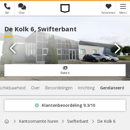
Bel
Chat
Favorieten
Menu
×
Je hebt nog geen favorieten
De Kolk 6, Swifterbant
Foto's
schikbaarheid
Over
Beoordelingen
Inrichting
Gerelateerd
Klantenbeoordeling 9.3/10
Binnen 1 uur antwoord
Geen verplichtingen
Home
Kantoorruimte huren
Swifterbant
De Kolk 6
Actuele beschikbaarheid