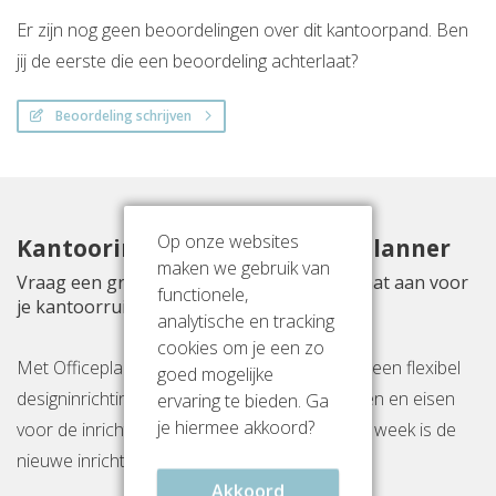
Er zijn nog geen beoordelingen over dit kantoorpand. Ben
jij de eerste die een beoordeling achterlaat?
Beoordeling schrijven
Op onze websites
Kantoorinrichting met Officeplanner
maken we gebruik van
Vraag een gratis inrichtingsvoorstel op maat aan voor
functionele,
je kantoorruimte aan De Kolk 6
analytische en tracking
cookies om je een zo
Met Officeplanner huur, huurkoop of koop je een flexibel
goed mogelijke
designinrichtingspakket op basis van je wensen en eisen
ervaring te bieden. Ga
je hiermee akkoord?
voor de inrichting van jouw kantoor. Binnen 1 week is de
nieuwe inrichting gereed op locatie.
Akkoord