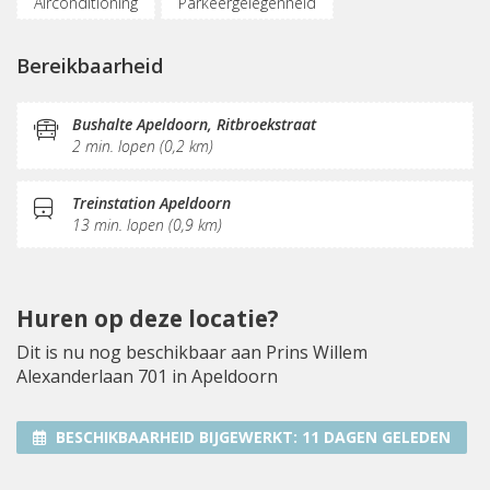
Airconditioning
Parkeergelegenheid
(Flex)werkplekken
Vergaderplekken
Belruimte
Bereikbaarheid
Internetmogelijkheden
KVK-inschrijving
Koffie/thee
Pantry
Receptie
Dakterras
Bushalte Apeldoorn, Ritbroekstraat
2 min. lopen (0,2 km)
Treinstation Apeldoorn
13 min. lopen (0,9 km)
Huren op deze locatie?
Dit is nu nog beschikbaar aan Prins Willem
Alexanderlaan 701 in Apeldoorn
BESCHIKBAARHEID BIJGEWERKT:
11 DAGEN GELEDEN