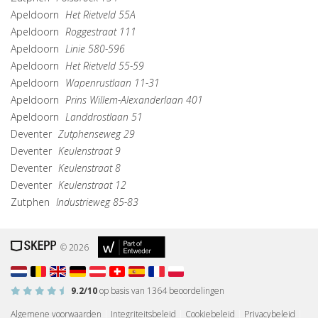
Apeldoorn
Het Rietveld 55A
Apeldoorn
Roggestraat 111
Apeldoorn
Linie 580-596
Apeldoorn
Het Rietveld 55-59
Apeldoorn
Wapenrustlaan 11-31
Apeldoorn
Prins Willem-Alexanderlaan 401
Apeldoorn
Landdrostlaan 51
Deventer
Zutphenseweg 29
Deventer
Keulenstraat 9
Deventer
Keulenstraat 8
Deventer
Keulenstraat 12
Zutphen
Industrieweg 85-83
© 2026
9.2
/10
op basis van
1364
beoordelingen
Algemene voorwaarden
|
Integriteitsbeleid
|
Cookiebeleid
|
Privacybeleid
|