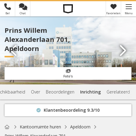
Bel
Chat
Favorieten
Menu
×
Je hebt nog geen favorieten
Prins Willem
Alexanderlaan 701,
Apeldoorn
Foto's
chikbaarheid
Over
Beoordelingen
Inrichting
Gerelateerd
Klantenbeoordeling 9.3/10
Binnen 1 uur antwoord
Geen verplichtingen
Home
Kantoorruimte huren
Apeldoorn
Actuele beschikbaarheid
Prins Willem Alexanderlaan 701