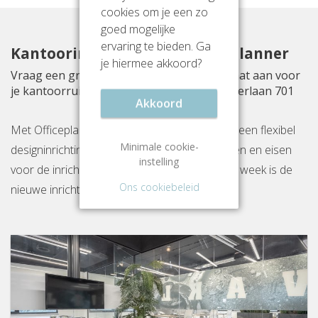
cookies om je een zo
goed mogelijke
ervaring te bieden. Ga
Kantoorinrichting met Officeplanner
je hiermee akkoord?
Vraag een gratis inrichtingsvoorstel op maat aan voor
je kantoorruimte aan Prins Willem Alexanderlaan 701
Akkoord
Met Officeplanner huur, huurkoop of koop je een flexibel
Minimale cookie-
designinrichtingspakket op basis van je wensen en eisen
instelling
voor de inrichting van jouw kantoor. Binnen 1 week is de
Ons cookiebeleid
nieuwe inrichting gereed op locatie.