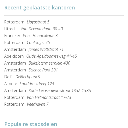
Recent geplaatste kantoren
Rotterdam
Lloydstraat 5
Utrecht
Van Deventerlaan 30-40
Franeker
Prins Hendrikkade 3
Rotterdam
Coolsingel 75
Amsterdam
James Wattstraat 71
Apeldoorn
Oude Apeldoornseweg 41-45
Amsterdam
Buikslotermeerplein 430
Amsterdam
Science Park 301
Delft
Delftechpark 9
Almere
Landdrostdreef 124
Amsterdam
Korte Leidsedwarsstraat 133A 133A
Rotterdam
Van Helmontstraat 17-23
Rotterdam
Veerhaven 7
Populaire stadsdelen