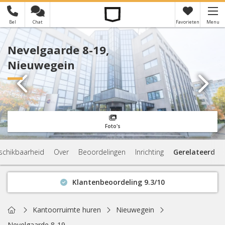
Bel
Chat
Favorieten
Menu
×
Je hebt nog geen favorieten
Nevelgaarde 8-19,
Nieuwegein
Foto's
schikbaarheid
Over
Beoordelingen
Inrichting
Gerelateerd
Klantenbeoordeling 9.3/10
Binnen 1 uur antwoord
Geen verplichtingen
Home
Kantoorruimte huren
Nieuwegein
Actuele beschikbaarheid
Nevelgaarde 8-19