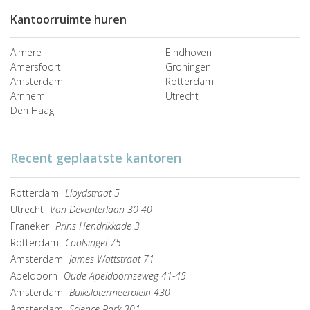
Kantoorruimte huren
Almere
Eindhoven
Amersfoort
Groningen
Amsterdam
Rotterdam
Arnhem
Utrecht
Den Haag
Recent geplaatste kantoren
Rotterdam
Lloydstraat 5
Utrecht
Van Deventerlaan 30-40
Franeker
Prins Hendrikkade 3
Rotterdam
Coolsingel 75
Amsterdam
James Wattstraat 71
Apeldoorn
Oude Apeldoornseweg 41-45
Amsterdam
Buikslotermeerplein 430
Amsterdam
Science Park 301