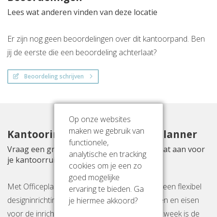
Lees wat anderen vinden van deze locatie
Er zijn nog geen beoordelingen over dit kantoorpand. Ben
jij de eerste die een beoordeling achterlaat?
Beoordeling schrijven
Op onze websites
maken we gebruik van
Kantoorinrichting met Officeplanner
functionele,
Vraag een gratis inrichtingsvoorstel op maat aan voor
analytische en tracking
je kantoorruimte aan Nevelgaarde 8-19
cookies om je een zo
goed mogelijke
Met Officeplanner huur, huurkoop of koop je een flexibel
ervaring te bieden. Ga
je hiermee akkoord?
designinrichtingspakket op basis van je wensen en eisen
voor de inrichting van jouw kantoor. Binnen 1 week is de