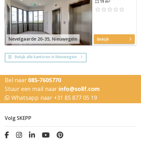
2
19 m
Nevelgaarde 20-35, Nieuwegein
Bekijk
Bekijk alle kantoren in Nieuwegein
Bel naar
085-7605770
Stuur een mail naar
info@sollf.com
Whatsapp naar +31 85 877 05 19
Volg SKEPP