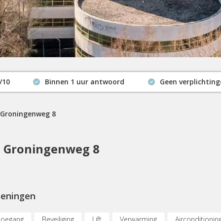
/10
Binnen 1 uur antwoord
Geen verplichtin
Actuele beschikbaarheid
Groningenweg 8
, Groningenweg 8
ieningen
toegang
Beveiliging
Lift
Verwarming
Airconditionin