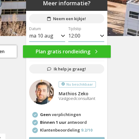
Meer informatie?
Neem een kijkje!
Datum
Tijdstip
ma 10 aug
8:00
di 11 aug
8:30
Plan gratis rondleiding
gen
wo 12 aug
9:00
Ik help je graag!
do 13 aug
9:30
Nu beschikbaar
vr 14 aug
10:00
Mathios Zeko
ma 17 aug
10:30
Vastgoedconsultant
di 18 aug
11:00
Geen
verplichtingen
wo 19 aug
11:30
Binnen 1 uur
antwoord
Klantenbeoordeling
9.2/10
do 20 aug
12:00
g