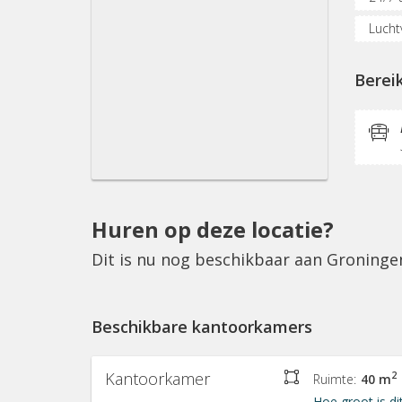
Luchtv
Fietse
Berei
Postv
Huren op deze locatie?
Dit is nu nog beschikbaar aan Groning
Beschikbare kantoorkamers
Kantoorkamer
2
Ruimte:
40 m
Hoe groot is di