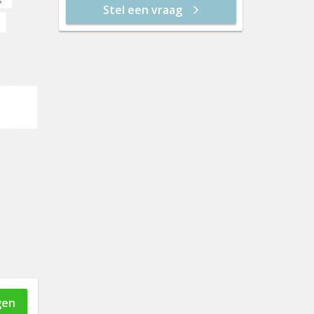
Stel een vraag
vr 21 aug
12:30
13:00
e
13:30
14:00
14:30
15:00
15:30
16:00
16:30
17:00
gen