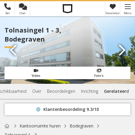
Bel
Chat
Favorieten
Menu
×
Je hebt nog geen favorieten
Tolnasingel 1 - 3,
Bodegraven
Video
Foto's
schikbaarheid
Over
Beoordelingen
Inrichting
Gerelateerd
Klantenbeoordeling 9.3/10
Binnen 1 uur antwoord
Geen verplichtingen
Home
Kantoorruimte huren
Bodegraven
Actuele beschikbaarheid
Tolnasingel 1 - 3