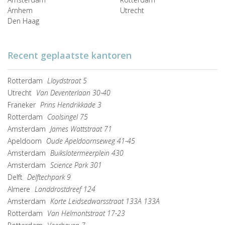
Arnhem
Utrecht
Den Haag
Recent geplaatste kantoren
Rotterdam
Lloydstraat 5
Utrecht
Van Deventerlaan 30-40
Franeker
Prins Hendrikkade 3
Rotterdam
Coolsingel 75
Amsterdam
James Wattstraat 71
Apeldoorn
Oude Apeldoornseweg 41-45
Amsterdam
Buikslotermeerplein 430
Amsterdam
Science Park 301
Delft
Delftechpark 9
Almere
Landdrostdreef 124
Amsterdam
Korte Leidsedwarsstraat 133A 133A
Rotterdam
Van Helmontstraat 17-23