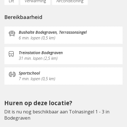
Lift
Verwarming
Airconditioning
Parkeergelegenheid
Fietsenstalling
Bereikbaarheid
(Flex)werkplekken
Vergaderplekken
Internetmogelijkheden
Printservice
Bushalte Bodegraven, Terrassonsingel
6 min. lopen (0,5 km)
KVK-inschrijving
Sociaal hart
Restaurant
Koffie/thee
Pantry
Receptie
Postverwerking
Treinstation Bodegraven
31 min. lopen (2,5 km)
Sportschool
7 min. lopen (0,5 km)
Huren op deze locatie?
Dit is nu nog beschikbaar aan Tolnasingel 1 - 3 in
Bodegraven