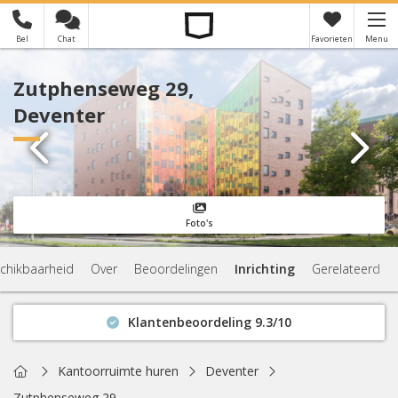
Bel
Chat
Favorieten
Menu
×
Je hebt nog geen favorieten
Zutphenseweg 29,
Deventer
Foto's
chikbaarheid
Over
Beoordelingen
Inrichting
Gerelateerd
Klantenbeoordeling 9.3/10
Binnen 1 uur antwoord
Geen verplichtingen
Home
Kantoorruimte huren
Deventer
Actuele beschikbaarheid
Zutphenseweg 29