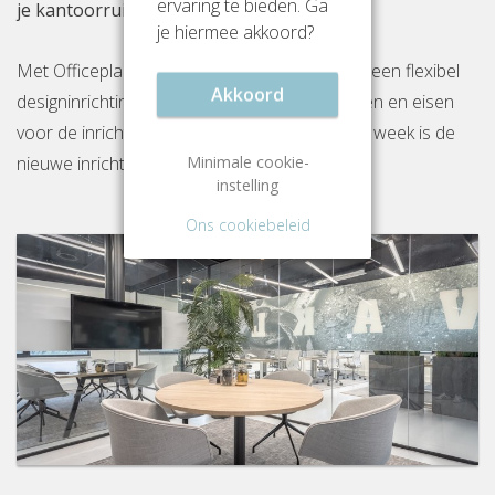
ervaring te bieden. Ga
je kantoorruimte aan Zutphenseweg 29
je hiermee akkoord?
Met Officeplanner huur, huurkoop of koop je een flexibel
Akkoord
designinrichtingspakket op basis van je wensen en eisen
voor de inrichting van jouw kantoor. Binnen 1 week is de
Minimale cookie-
nieuwe inrichting gereed op locatie.
instelling
Ons cookiebeleid