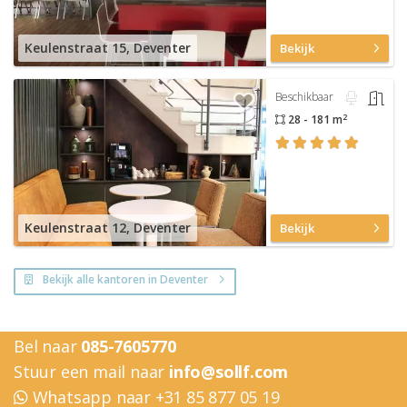
Keulenstraat 15, Deventer
Bekijk
Beschikbaar
2
28 - 181 m
Keulenstraat 12, Deventer
Bekijk
Bekijk alle kantoren in Deventer
Bel naar
085-7605770
Stuur een mail naar
info@sollf.com
Whatsapp naar +31 85 877 05 19