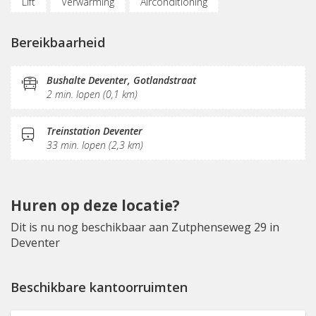
Lift
Verwarming
Airconditioning
Parkeergelegenheid
(Flex)werkplekken
Bereikbaarheid
Vergaderplekken
Belruimte
Internetmogelijkheden
Printservice
Bushalte Deventer, Gotlandstraat
2 min. lopen (0,1 km)
KVK-inschrijving
Sociaal hart
Koffie/thee
Pantry
Receptie
Treinstation Deventer
33 min. lopen (2,3 km)
Huren op deze locatie?
Dit is nu nog beschikbaar aan Zutphenseweg 29 in
Deventer
Beschikbare kantoorruimten