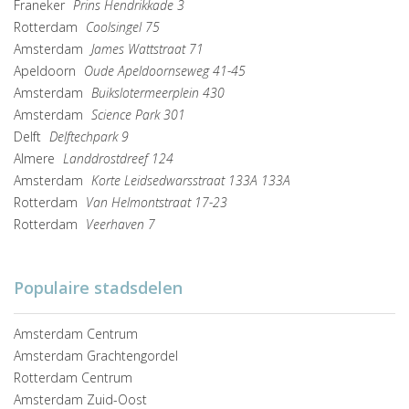
Franeker
Prins Hendrikkade 3
Rotterdam
Coolsingel 75
Amsterdam
James Wattstraat 71
Apeldoorn
Oude Apeldoornseweg 41-45
Amsterdam
Buikslotermeerplein 430
Amsterdam
Science Park 301
Delft
Delftechpark 9
Almere
Landdrostdreef 124
Amsterdam
Korte Leidsedwarsstraat 133A 133A
Rotterdam
Van Helmontstraat 17-23
Rotterdam
Veerhaven 7
Populaire stadsdelen
Amsterdam Centrum
Amsterdam Grachtengordel
Rotterdam Centrum
Amsterdam Zuid-Oost