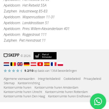
Apeldoorn
Het Rietveld 55A
Zutphen
Industrieweg 85-83
Apeldoorn
Wapenrustlaan 11-31
Apeldoorn
Landdrostlaan 51
Apeldoorn
Prins Willem-Alexanderlaan 401
Apeldoorn
Roggestraat 111
Zutphen
Piet Heinstraat 11
© 2026
9.2
/10
op basis van
1364
beoordelingen
Algemene voorwaarden
|
Integriteitsbeleid
|
Cookiebeleid
|
Privacybeleid
|
Sitemap
|
Kantoorinrichting
Kantoorruimte huren
|
Kantoorruimte huren Amsterdam
|
Kantoorruimte huren Utrecht
|
Kantoorruimte huren Rotterdam
|
Kantoorruimte huren Den Haag
|
Kantoorruimte huren Eindhoven