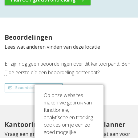
Beoordelingen
Lees wat anderen vinden van deze locatie
Er zijn nog geen beoordelingen over dit kantoorpand. Ben
jij de eerste die een beoordeling achterlaat?
Beoordeling schrijven
Op onze websites
maken we gebruik van
functionele,
analytische en tracking
Kantoorinrichting met Officeplanner
cookies om je een zo
goed mogelijke
Vraag een gratis inrichtingsvoorstel op maat aan voor