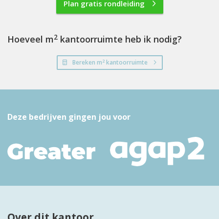
Plan gratis rondleiding
2
Hoeveel m
kantoorruimte heb ik nodig?
2
Bereken m
kantoorruimte
Deze bedrijven gingen jou voor
Over dit kantoor