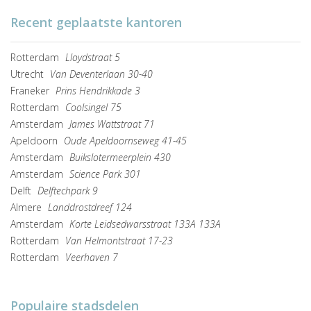
Recent geplaatste kantoren
Rotterdam
Lloydstraat 5
Utrecht
Van Deventerlaan 30-40
Franeker
Prins Hendrikkade 3
Rotterdam
Coolsingel 75
Amsterdam
James Wattstraat 71
Apeldoorn
Oude Apeldoornseweg 41-45
Amsterdam
Buikslotermeerplein 430
Amsterdam
Science Park 301
Delft
Delftechpark 9
Almere
Landdrostdreef 124
Amsterdam
Korte Leidsedwarsstraat 133A 133A
Rotterdam
Van Helmontstraat 17-23
Rotterdam
Veerhaven 7
Populaire stadsdelen