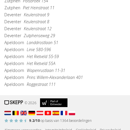
Zutphen
Polsbroek 154
Zutphen
Piet Heinstraat 11
Deventer
Keulenstraat 9
Deventer
Keulenstraat 8
Deventer
Keulenstraat 12
Deventer
Zutphenseweg 29
Apeldoorn
Landdrostlaan 51
Apeldoorn
Linie 580-596
Apeldoorn
Het Rietveld 55-59
Apeldoorn
Het Rietveld 55A
Apeldoorn
Wapenrustlaan 11-31
Apeldoorn
Prins Willem-Alexanderlaan 401
Apeldoorn
Roggestraat 111
© 2026
9.2
/10
op basis van
1364
beoordelingen