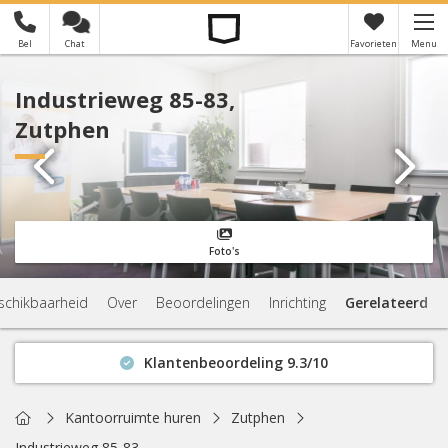
Bel
Chat
Favorieten
Menu
×
Je hebt nog geen favorieten
Industrieweg 85-83,
Zutphen
Foto's
schikbaarheid
Over
Beoordelingen
Inrichting
Gerelateerd
Klantenbeoordeling 9.3/10
Binnen 1 uur antwoord
Geen verplichtingen
Home
Kantoorruimte huren
Zutphen
Actuele beschikbaarheid
Industrieweg 85-83