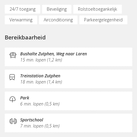
24/7 toegang
Beveiliging
Rolstoeltoegankelijk
Verwarming
Airconditioning
Parkeergelegenheid
Vergaderplekken
Printservice
KVK-inschrijving
Bereikbaarheid
Sociaal hart
Koffie/thee
Pantry
Receptie
Postverwerking
Bushalte Zutphen, Weg naar Laren
15 min. lopen (1,2 km)
Treinstation Zutphen
18 min. lopen (1,4 km)
Park
6 min. lopen (0,5 km)
Sportschool
7 min. lopen (0,5 km)