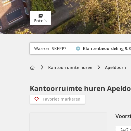
Foto's
Waarom SKEPP?
Klantenbeoordeling 9.3
Home
Kantoorruimte huren
Apeldoorn
Kantoorruimte huren Apeldo
Favoriet markeren
Voorz
24/7 