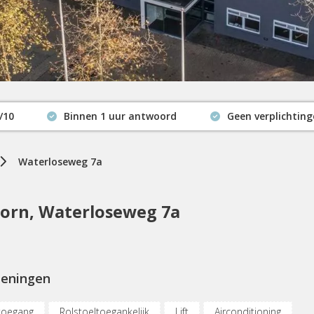
/10
Binnen 1 uur antwoord
Geen verplichtin
Actuele beschikbaarheid
Waterloseweg 7a
orn, Waterloseweg 7a
ieningen
toegang
Rolstoeltoegankelijk
Lift
Airconditioning