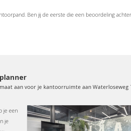
ntoorpand. Ben jij de eerste die een beoordeling achter
eplanner
p maat aan voor je kantoorruimte aan Waterloseweg 
p je een
n je