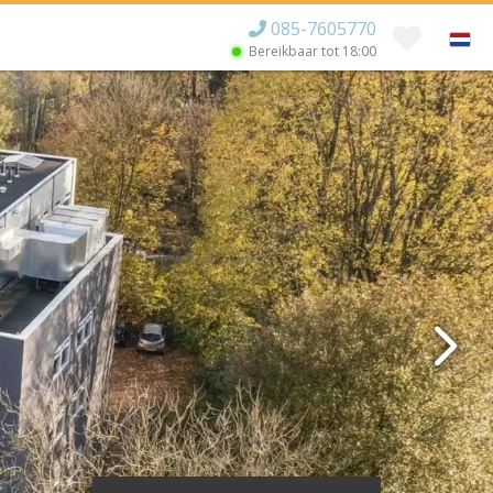
085-7605770
Bereikbaar tot
18:00
×