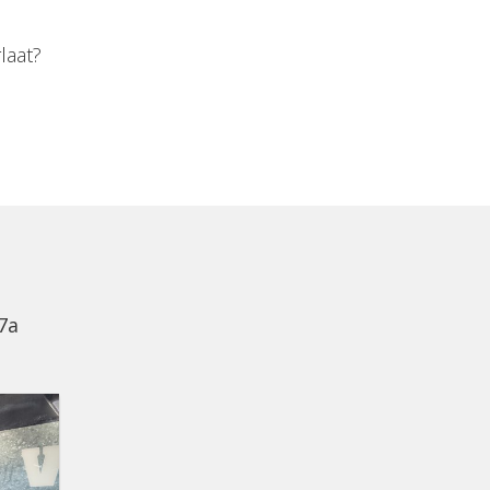
laat?
7a