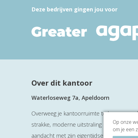
Deze bedrijven gingen jou voor
Over dit kantoor
Waterloseweg 7a, Apeldoorn
Overweeg je kantoorruimte te huren aan 
Op onze web
strakke, moderne uitstraling met een luch
om je een z
aandacht met zijn eigentijdse design en 