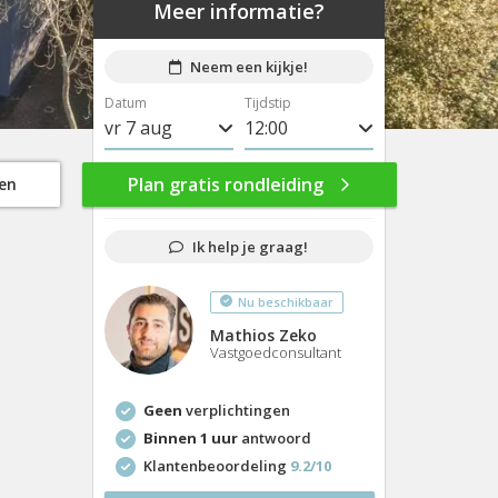
Meer informatie?
Neem een kijkje!
Datum
Tijdstip
vr 7 aug
8:00
ma 10 aug
8:30
Plan gratis rondleiding
gen
di 11 aug
9:00
Ik help je graag!
wo 12 aug
9:30
Nu beschikbaar
do 13 aug
10:00
Mathios Zeko
vr 14 aug
10:30
Vastgoedconsultant
ma 17 aug
11:00
Geen
verplichtingen
di 18 aug
11:30
Binnen 1 uur
antwoord
Klantenbeoordeling
9.2/10
wo 19 aug
12:00