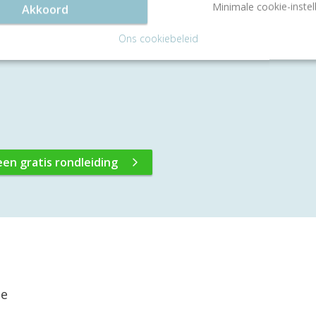
Minimale cookie-instel
Akkoord
tail en functionaliteit. De uitnodigende ontvangsthal st
Ons cookiebeleid
arbij het gebruik van natuurlijke kleuren en materialen
een gratis rondleiding
ie