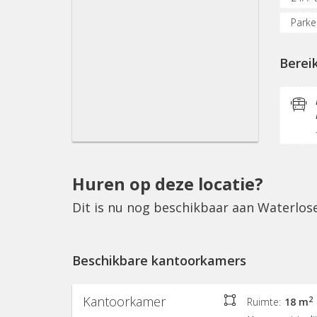
Parke
Verga
Berei
Prints
Postv
Huren op deze locatie?
Dit is nu nog beschikbaar aan Waterlos
Beschikbare kantoorkamers
Kantoorkamer
2
Ruimte:
18 m