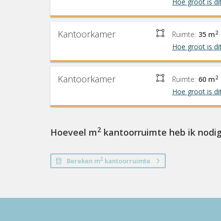
Hoe groot is di
Kantoorkamer
2
Ruimte:
35 m
Hoe groot is di
Kantoorkamer
2
Ruimte:
60 m
Hoe groot is di
2
Hoeveel m
kantoorruimte heb ik nodi
2
Bereken m
kantoorruimte