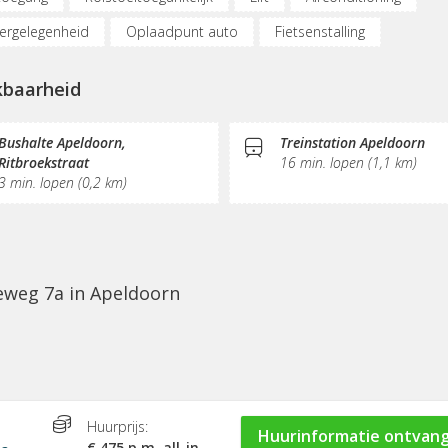
ergelegenheid
Oplaadpunt auto
Fietsenstalling
derplekken
Belruimte
Opslagruimte
Internetmogelijkh
kbaarheid
ervice
Sociaal hart
Koffie/thee
Gemeubileerd
Pan
erwerking
Bushalte Apeldoorn,
Treinstation Apeldoorn
Ritbroekstraat
16 min. lopen (1,1 km)
3 min. lopen (0,2 km)
eweg 7a in Apeldoorn
Huurprijs:
Huurinformatie ontvan
€ 475 p.m. all-in