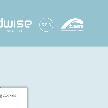
dt een
ng cookies
de
 een