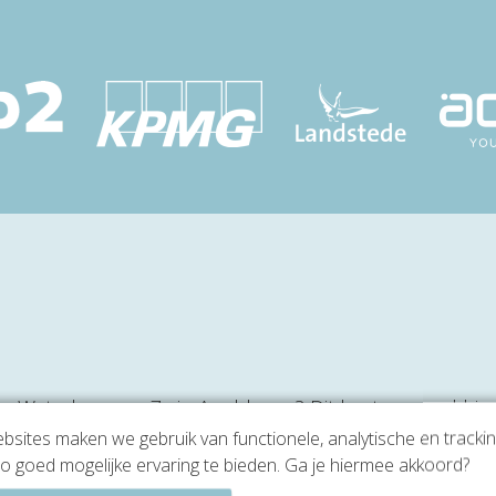
de Waterloseweg 7a in Apeldoorn? Dit kantoorpand bie
sites maken we gebruik van functionele, analytische en tracki
tige en professionele sfeer. Het gebouw trekt meteen 
o goed mogelijke ervaring te bieden. Ga je hiermee akkoord?
ruime opzet. Een bezoek aan dit kantoorgebouw onthult