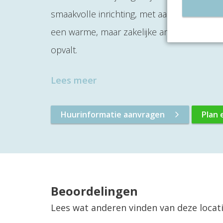
smaakvolle inrichting, met aandacht voor de
een warme, maar zakelijke ambiance uit, wa
opvalt.
Lees meer
Huurinformatie aanvragen
Plan 
Beoordelingen
Lees wat anderen vinden van deze locat