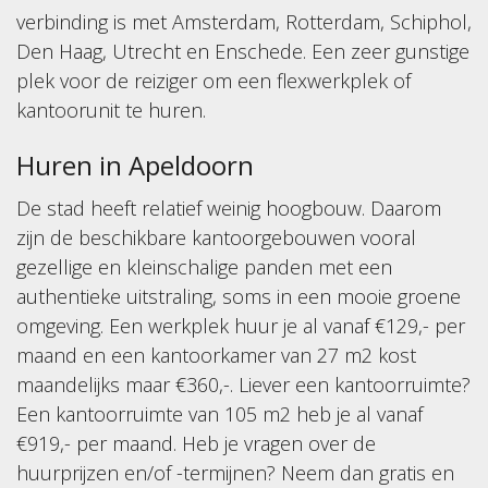
verbinding is met Amsterdam, Rotterdam, Schiphol,
Den Haag, Utrecht en Enschede. Een zeer gunstige
plek voor de reiziger om een flexwerkplek of
kantoorunit te huren.
Huren in Apeldoorn
De stad heeft relatief weinig hoogbouw. Daarom
zijn de beschikbare kantoorgebouwen vooral
gezellige en kleinschalige panden met een
authentieke uitstraling, soms in een mooie groene
omgeving. Een werkplek huur je al vanaf
€
129,- per
maand en een kantoorkamer van 27 m2 kost
maandelijks maar
€
360,-. Liever een kantoorruimte?
Een kantoorruimte van 105 m2 heb je al vanaf
€
919,- per maand. Heb je vragen over de
huurprijzen en/of -termijnen? Neem dan gratis en