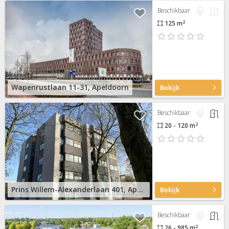
Beschikbaar
2
125 m
Wapenrustlaan 11-31, Apeldoorn
Bekijk
Beschikbaar
2
20 - 120 m
Prins Willem-Alexanderlaan 401, Apeldoorn
Bekijk
Beschikbaar
2
26 - 985 m