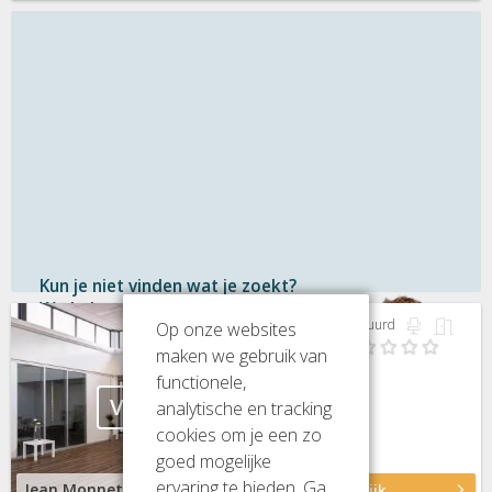
Kun je niet vinden wat je zoekt?
We helpen je graag!
Verhuurd
Op onze websites
maken we gebruik van
Gratis
en vrijblijvend
functionele,
Binnen 1 uur
antwoord
VERHUURD
Persoonlijke hulp
analytische en tracking
cookies om je een zo
goed mogelijke
Neem contact op
ervaring te bieden. Ga
Jean Monnetpark 51, Apeldoorn
Bekijk