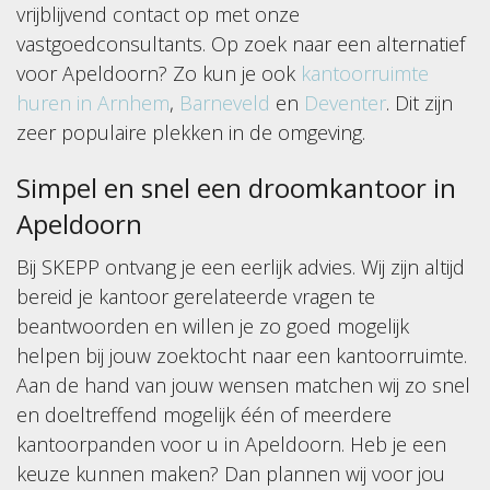
vrijblijvend contact op met onze
vastgoedconsultants. Op zoek naar een alternatief
voor Apeldoorn? Zo kun je ook
kantoorruimte
huren in Arnhem
,
Barneveld
en
Deventer
. Dit zijn
zeer populaire plekken in de omgeving.
Simpel en snel een droomkantoor in
Apeldoorn
Bij SKEPP ontvang je een eerlijk advies. Wij zijn altijd
bereid je kantoor gerelateerde vragen te
beantwoorden en willen je zo goed mogelijk
helpen bij jouw zoektocht naar een kantoorruimte.
Aan de hand van jouw wensen matchen wij zo snel
en doeltreffend mogelijk één of meerdere
kantoorpanden voor u in Apeldoorn. Heb je een
keuze kunnen maken? Dan plannen wij voor jou