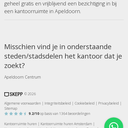
geheel gratis en vrijblijvend een bezichtiging in bij
een kantoorruimte in Apeldoorn.
Misschien vind je in onderstaande
steden/stadsdelen het kantoor dat je
zoekt?
Apeldoorn Centrum
© 2026
Algemene voorwaarden
|
Integriteitsbeleid
|
Cookiebeleid
|
Privacybeleid
|
Sitemap
9.2
/10
op basis van
1364
beoordelingen
Kantoorruimte huren
|
Kantoorruimte huren Amsterdam
|