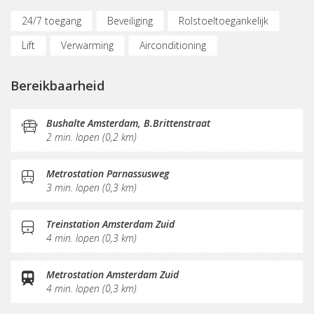
24/7 toegang
Beveiliging
Rolstoeltoegankelijk
Lift
Verwarming
Airconditioning
Parkeergelegenheid
Bereikbaar met OV
Bereikbaarheid
(Flex)werkplekken
Vergaderplekken
Opslagruimte
Internetmogelijkheden
Glasvezel
Printservice
Bushalte Amsterdam, B.Brittenstraat
2 min. lopen (0,2 km)
KVK-inschrijving
Sociaal hart
Koffie/thee
Pantry
Schoonmaak
Receptie
Metrostation Parnassusweg
3 min. lopen (0,3 km)
Postverwerking
Treinstation Amsterdam Zuid
4 min. lopen (0,3 km)
Metrostation Amsterdam Zuid
4 min. lopen (0,3 km)