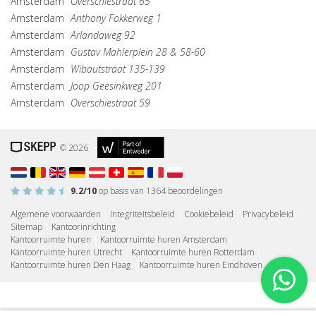
Amsterdam
Overschiestraat 65
Amsterdam
Anthony Fokkerweg 1
Amsterdam
Arlandaweg 92
Amsterdam
Gustav Mahlerplein 28 & 58-60
Amsterdam
Wibautstraat 135-139
Amsterdam
Joop Geesinkweg 201
Amsterdam
Overschiestraat 59
© 2026
9.2
/10
op basis van
1364
beoordelingen
Algemene voorwaarden
|
Integriteitsbeleid
|
Cookiebeleid
|
Privacybeleid
|
Sitemap
|
Kantoorinrichting
Kantoorruimte huren
|
Kantoorruimte huren Amsterdam
|
Kantoorruimte huren Utrecht
|
Kantoorruimte huren Rotterdam
|
Kantoorruimte huren Den Haag
|
Kantoorruimte huren Eindhoven