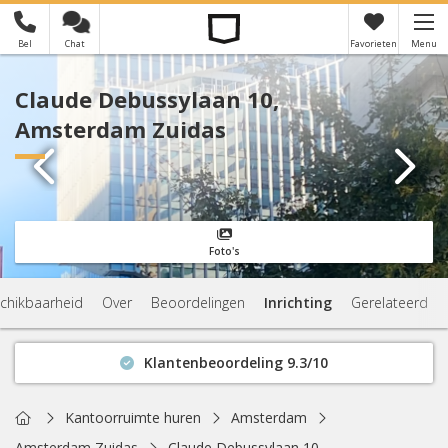
Bel
Chat
Favorieten
Menu
×
Je hebt nog geen favorieten
Claude Debussylaan 10,
Amsterdam Zuidas
Foto's
chikbaarheid
Over
Beoordelingen
Inrichting
Gerelateerd
Klantenbeoordeling 9.3/10
Binnen 1 uur antwoord
Geen verplichtingen
Home
Kantoorruimte huren
Amsterdam
Actuele beschikbaarheid
Amsterdam Zuidas
Claude Debussylaan 10