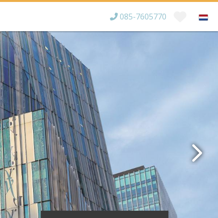
085-7605770
Bereikbaar tot
×