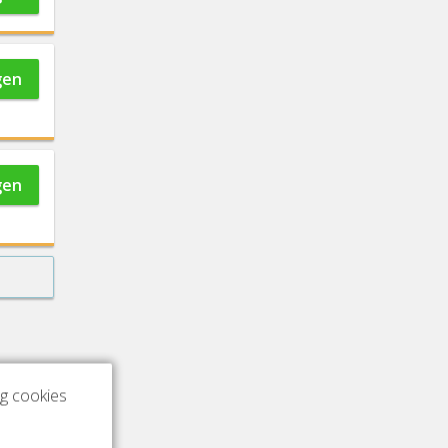
gen
gen
ng cookies