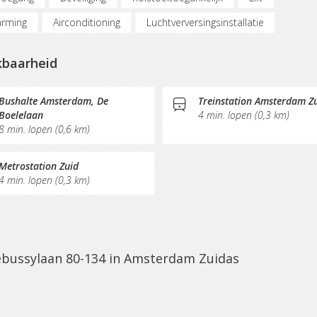
rming
Airconditioning
Luchtverversingsinstallatie
ergelegenheid
Oplaadpunt auto
Fietsenstalling
kbaarheid
)werkplekken
Vergaderplekken
Belruimte
netmogelijkheden
Glasvezel
Printservice
KVK-inschrijving
Bushalte Amsterdam, De
Treinstation Amsterdam Z
Boelelaan
4 min. lopen (0,3 km)
al hart
Restaurant
Koffie/thee
Gemeubileerd
Pant
8 min. lopen (0,6 km)
onmaak
Receptie
Postverwerking
Fitnessruimte
Te
Metrostation Zuid
rras
4 min. lopen (0,3 km)
Debussylaan 80-134 in Amsterdam Zuidas