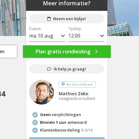
Meer informatie?
Neem een kijkje!
Datum
Tijdstip
ma 10 aug
8:00
di 11 aug
8:30
Plan gratis rondleiding
gen
wo 12 aug
9:00
Ik help je graag!
do 13 aug
9:30
Nu beschikbaar
vr 14 aug
10:00
34
Mathios Zeko
ma 17 aug
10:30
Vastgoedconsultant
di 18 aug
11:00
Geen
verplichtingen
wo 19 aug
11:30
Binnen 1 uur
antwoord
Klantenbeoordeling
9.2/10
do 20 aug
12:00