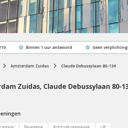
/10
Binnen 1 uur antwoord
Geen verplichtin
Actuele beschikbaarheid
Amsterdam Zuidas
Claude Debussylaan 80-134
dam Zuidas, Claude Debussylaan 80-1
ieningen
toegang
Beveiliging
Rolstoeltoegankelijk
Lift