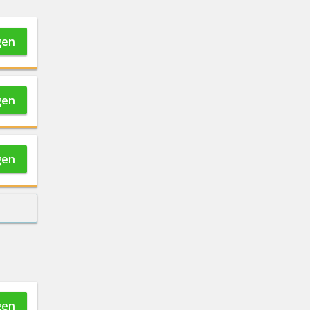
gen
gen
gen
gen