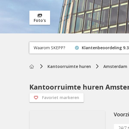
Foto's
Waarom SKEPP?
Klantenbeoordeling 9.3
Home
Kantoorruimte huren
Amsterdam
Kantoorruimte huren Amster
Favoriet markeren
Voorz
24/7 