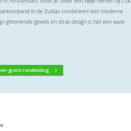
 in Amsterdam, moet je zeker een kijkje nemen bij Cla
 kantoorpand in de Zuidas combineert een moderne
zijn glimmende gevels en strak design is het een ware
een gratis rondleiding
ie