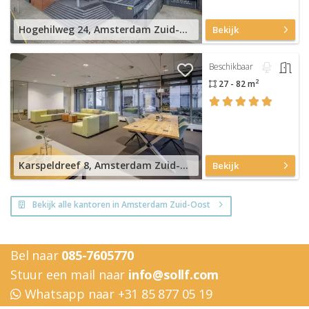
Hogehilweg 24, Amsterdam Zuid-Oost
Bekijk
Beschikbaar
2
27 - 82 m
Karspeldreef 8, Amsterdam Zuid-Oost
Bekijk
Bekijk alle kantoren in Amsterdam Zuid-Oost
Bel naar
085-7605770
Stuur een mail naar
info@sollf.com
Whatsapp naar +31 85 877 05 19