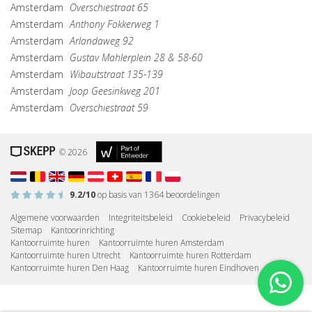
Amsterdam
Overschiestraat 65
Amsterdam
Anthony Fokkerweg 1
Amsterdam
Arlandaweg 92
Amsterdam
Gustav Mahlerplein 28 & 58-60
Amsterdam
Wibautstraat 135-139
Amsterdam
Joop Geesinkweg 201
Amsterdam
Overschiestraat 59
© 2026
9.2
/10
op basis van
1364
beoordelingen
Algemene voorwaarden
|
Integriteitsbeleid
|
Cookiebeleid
|
Privacybeleid
|
Sitemap
|
Kantoorinrichting
Kantoorruimte huren
|
Kantoorruimte huren Amsterdam
|
Kantoorruimte huren Utrecht
|
Kantoorruimte huren Rotterdam
|
Kantoorruimte huren Den Haag
|
Kantoorruimte huren Eindhoven