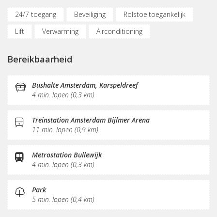
24/7 toegang
Beveiliging
Rolstoeltoegankelijk
Lift
Verwarming
Airconditioning
Parkeergelegenheid
Oplaadpunt auto
Bereikbaarheid
Fietsenstalling
(Flex)werkplekken
Vergaderplekken
Internetmogelijkheden
Bushalte Amsterdam, Karspeldreef
4 min. lopen (0,3 km)
Glasvezel
Printservice
KVK-inschrijving
Sociaal hart
Restaurant
Koffie/thee
Pantry
Treinstation Amsterdam Bijlmer Arena
11 min. lopen (0,9 km)
Schoonmaak
Receptie
Postverwerking
Metrostation Bullewijk
4 min. lopen (0,3 km)
Park
5 min. lopen (0,4 km)