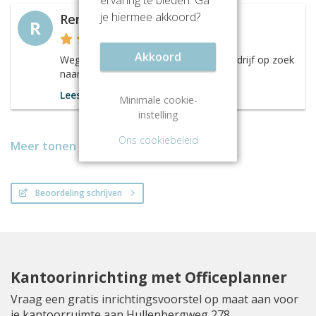
je hiermee akkoord?
Rene Bussemaker
R
Akkoord
Wegens uitbreiding ben ik voor mijn bedrijf op zoek
naar een nieuwe kantoorruimte.
Lees meer
Minimale cookie-
instelling
Ons cookiebeleid
Meer tonen
Beoordeling schrijven
Kantoorinrichting met Officeplanner
Vraag een gratis inrichtingsvoorstel op maat aan voor
je kantoorruimte aan Hullenbergweg 278