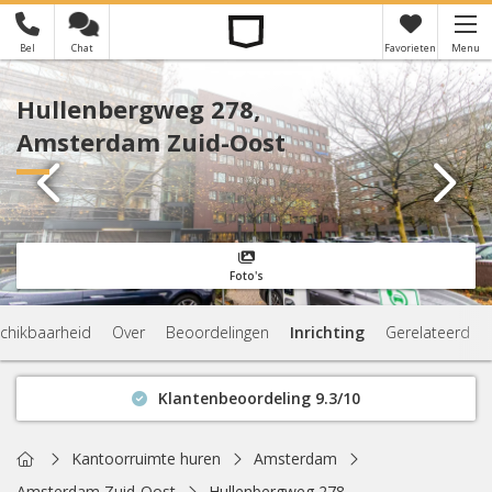
Bel
Chat
Favorieten
Menu
×
Je hebt nog geen favorieten
Hullenbergweg 278,
Amsterdam Zuid-Oost
Foto's
chikbaarheid
Over
Beoordelingen
Inrichting
Gerelateerd
Klantenbeoordeling 9.3/10
Binnen 1 uur antwoord
Geen verplichtingen
Home
Kantoorruimte huren
Amsterdam
Actuele beschikbaarheid
Amsterdam Zuid-Oost
Hullenbergweg 278