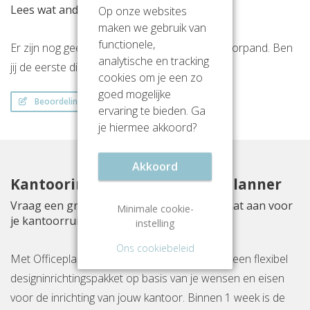
Lees wat anderen vinden van deze locatie
Op onze websites
maken we gebruik van
functionele,
Er zijn nog geen beoordelingen over dit kantoorpand. Ben
analytische en tracking
jij de eerste die een beoordeling achterlaat?
cookies om je een zo
goed mogelijke
Beoordeling schrijven
ervaring te bieden. Ga
je hiermee akkoord?
Akkoord
Kantoorinrichting met Officeplanner
Vraag een gratis inrichtingsvoorstel op maat aan voor
Minimale cookie-
je kantoorruimte aan Hogehilweg 24
instelling
Ons cookiebeleid
Met Officeplanner huur, huurkoop of koop je een flexibel
designinrichtingspakket op basis van je wensen en eisen
voor de inrichting van jouw kantoor. Binnen 1 week is de