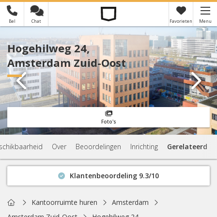
Bel
Chat
Favorieten
Menu
×
Je hebt nog geen favorieten
Hogehilweg 24,
Amsterdam Zuid-Oost
Foto's
schikbaarheid
Over
Beoordelingen
Inrichting
Gerelateerd
Klantenbeoordeling 9.3/10
Binnen 1 uur antwoord
Geen verplichtingen
Home
Kantoorruimte huren
Amsterdam
Actuele beschikbaarheid
Amsterdam Zuid-Oost
Hogehilweg 24