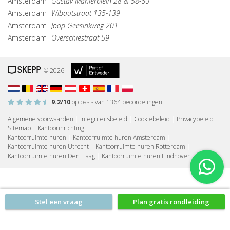
Amsterdam
Gustav Mahlerplein 28 & 58-60
Amsterdam
Wibautstraat 135-139
Amsterdam
Joop Geesinkweg 201
Amsterdam
Overschiestraat 59
© 2026
9.2
/10
op basis van
1364
beoordelingen
Algemene voorwaarden
|
Integriteitsbeleid
|
Cookiebeleid
|
Privacybeleid
|
Sitemap
|
Kantoorinrichting
Kantoorruimte huren
|
Kantoorruimte huren Amsterdam
|
Kantoorruimte huren Utrecht
|
Kantoorruimte huren Rotterdam
|
Kantoorruimte huren Den Haag
|
Kantoorruimte huren Eindhoven
Stel een vraag
Plan gratis rondleiding