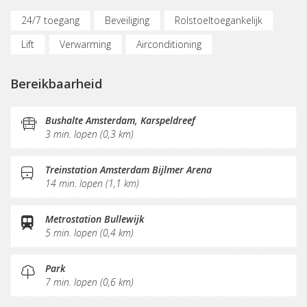
24/7 toegang
Beveiliging
Rolstoeltoegankelijk
Lift
Verwarming
Airconditioning
Parkeergelegenheid
Oplaadpunt auto
Bereikbaarheid
Fietsenstalling
Vergaderplekken
Internetmogelijkheden
Glasvezel
KVK-inschrijving
Bushalte Amsterdam, Karspeldreef
3 min. lopen (0,3 km)
Sociaal hart
Restaurant
Koffie/thee
Receptie
Postverwerking
Treinstation Amsterdam Bijlmer Arena
14 min. lopen (1,1 km)
Metrostation Bullewijk
5 min. lopen (0,4 km)
Park
7 min. lopen (0,6 km)