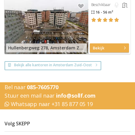
Beschikbaar
2
16 - 56 m
Hullenbergweg 278, Amsterdam Zuid-Oost
Bekijk
Bekijk alle kantoren in Amsterdam Zuid-Oost
Bel naar
085-7605770
Stuur een mail naar
info@sollf.com
Whatsapp naar +31 85 877 05 19
Volg SKEPP