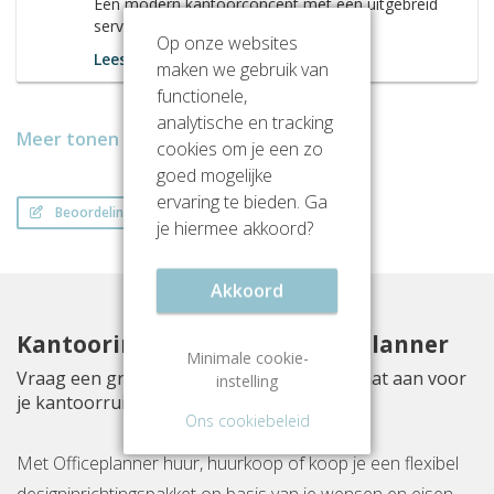
Een modern kantoorconcept met een uitgebreid
servicepakket!
Op onze websites
Lees meer
maken we gebruik van
functionele,
analytische en tracking
Meer tonen
cookies om je een zo
goed mogelijke
ervaring te bieden. Ga
Beoordeling schrijven
je hiermee akkoord?
Akkoord
Kantoorinrichting met Officeplanner
Minimale cookie-
Vraag een gratis inrichtingsvoorstel op maat aan voor
instelling
je kantoorruimte aan Karspeldreef 8
Ons cookiebeleid
Met Officeplanner huur, huurkoop of koop je een flexibel