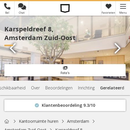
Bel
Chat
Favorieten
Menu
×
Je hebt nog geen favorieten
Karspeldreef 8,
Amsterdam Zuid-Oost
Foto's
schikbaarheid
Over
Beoordelingen
Inrichting
Gerelateerd
Klantenbeoordeling 9.3/10
Binnen 1 uur antwoord
Geen verplichtingen
Home
Kantoorruimte huren
Amsterdam
Actuele beschikbaarheid
Amsterdam Zuid-Oost
Karspeldreef 8