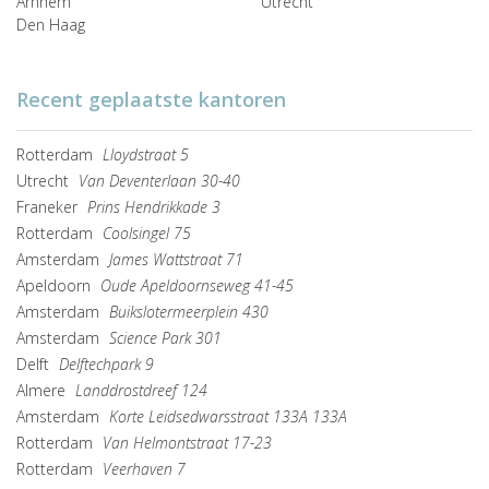
Arnhem
Utrecht
Den Haag
Recent geplaatste kantoren
Rotterdam
Lloydstraat 5
Utrecht
Van Deventerlaan 30-40
Franeker
Prins Hendrikkade 3
Rotterdam
Coolsingel 75
Amsterdam
James Wattstraat 71
Apeldoorn
Oude Apeldoornseweg 41-45
Amsterdam
Buikslotermeerplein 430
Amsterdam
Science Park 301
Delft
Delftechpark 9
Almere
Landdrostdreef 124
Amsterdam
Korte Leidsedwarsstraat 133A 133A
Rotterdam
Van Helmontstraat 17-23
Rotterdam
Veerhaven 7