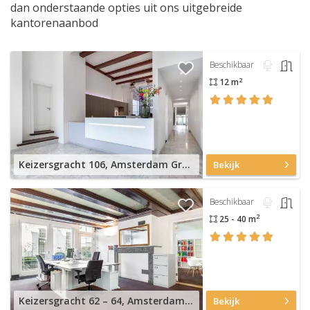
dan onderstaande opties uit ons uitgebreide
kantorenaanbod
Beschikbaar
2
12 m
Keizersgracht 106, Amsterdam Grachtengordel
Bekijk
Beschikbaar
2
25 - 40 m
Keizersgracht 62 – 64, Amsterdam Grachtengordel
Bekijk