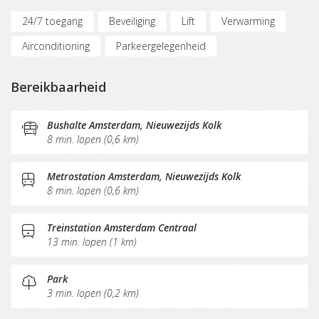
24/7 toegang
Beveiliging
Lift
Verwarming
Airconditioning
Parkeergelegenheid
(Flex)werkplekken
Bereikbaar met OV
Bereikbaarheid
Vergaderplekken
Internetmogelijkheden
Glasvezel
Printservice
KVK-inschrijving
Bushalte Amsterdam, Nieuwezijds Kolk
8 min. lopen (0,6 km)
Koffie/thee
Pantry
Schoonmaak
Receptie
Postverwerking
Metrostation Amsterdam, Nieuwezijds Kolk
8 min. lopen (0,6 km)
Treinstation Amsterdam Centraal
13 min. lopen (1 km)
Park
3 min. lopen (0,2 km)