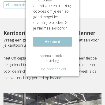
functionele,
Beoordeling schrijven
analytische en tracking
cookies om je een zo
goed mogelijke
ervaring te bieden. Ga
je hiermee akkoord?
Kantoorinrichting met Officeplanner
Vraag een gratis inrichtingsvoorstel op maat aan voor
Akkoord
je kantoorruimte aan Keizersgracht 97-99
Minimale cookie-
Met Officeplanner huur, huurkoop of koop je een flexibel
instelling
designinrichtingspakket op basis van je wensen en eisen
Ons cookiebeleid
voor de inrichting van jouw kantoor. Binnen 1 week is de
nieuwe inrichting gereed op locatie.