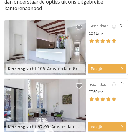
dan onderstaande opties uit ons uitgebreide
kantorenaanbod
Beschikbaar
2
12 m
Keizersgracht 106, Amsterdam Grachtengordel
Bekijk
Beschikbaar
2
60 m
Keizersgracht 97-99, Amsterdam Grachtengordel
Bekijk