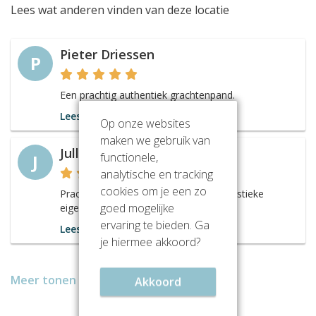
Lees wat anderen vinden van deze locatie
Pieter Driessen
P
Een prachtig authentiek grachtenpand.
Lees meer
Op onze websites
maken we gebruik van
Julliet Wolters
functionele,
J
analytische en tracking
cookies om je een zo
Prachtig authentiek pand met karakteristieke
goed mogelijke
eigenschappen.
ervaring te bieden. Ga
Lees meer
je hiermee akkoord?
Meer tonen
Akkoord