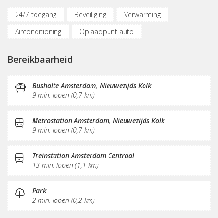
24/7 toegang
Beveiliging
Verwarming
Airconditioning
Oplaadpunt auto
(Flex)werkplekken
Bereikbaar met OV
Bereikbaarheid
Vergaderplekken
Belruimte
Internetmogelijkheden
Glasvezel
Printservice
Bushalte Amsterdam, Nieuwezijds Kolk
9 min. lopen (0,7 km)
KVK-inschrijving
Sociaal hart
Koffie/thee
Pantry
Schoonmaak
Receptie
Metrostation Amsterdam, Nieuwezijds Kolk
9 min. lopen (0,7 km)
Postverwerking
Treinstation Amsterdam Centraal
13 min. lopen (1,1 km)
Park
2 min. lopen (0,2 km)