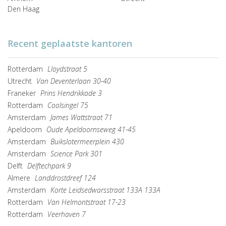
Den Haag
Recent geplaatste kantoren
Rotterdam
Lloydstraat 5
Utrecht
Van Deventerlaan 30-40
Franeker
Prins Hendrikkade 3
Rotterdam
Coolsingel 75
Amsterdam
James Wattstraat 71
Apeldoorn
Oude Apeldoornseweg 41-45
Amsterdam
Buikslotermeerplein 430
Amsterdam
Science Park 301
Delft
Delftechpark 9
Almere
Landdrostdreef 124
Amsterdam
Korte Leidsedwarsstraat 133A 133A
Rotterdam
Van Helmontstraat 17-23
Rotterdam
Veerhaven 7