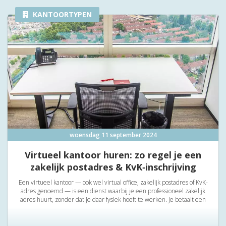
KANTOORTYPEN
woensdag 11 september 2024
Virtueel kantoor huren: zo regel je een
zakelijk postadres & KvK‑inschrijving
Een virtueel kantoor — ook wel virtual office, zakelijk postadres of KvK-
adres genoemd — is een dienst waarbij je een professioneel zakelijk
adres huurt, zonder dat je daar fysiek hoeft te werken. Je betaalt een
vast bedrag per maand en krijgt daarvoor: Een zakelijk postadres, De
mogelijkheid om dit adres te gebruiken voor je inschrijving bij de KvK,
Vaak ook postverwerking, forwarding of andere extra’s zoals vergaderen