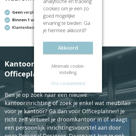
analytische en tracking
cookies om je een zo
Geen
verplichtingen
goed mogelijke
Binnen 1 uur
antwoord
ervaring te bieden. Ga
Klantenbeoordeling
9.2/10
je hiermee akkoord?
Akkoord
Kantoorinrichting met
Minimale cookie-
Officeplanner
instelling
Ons cookiebeleid
Ben je op zoek naar een nieuwe
kantoorinrichting of zoek je enkel wat meubilair
voor je kantoor? Ga dan voor Officeplanner! Je
richt zelf virtueel je droomkantoor in of vraagt
een persoonlijk inrichtingsvoorstel aan door
onze Personal Designer. Daarnaast kun je ook