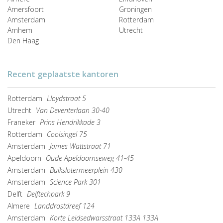
Amersfoort
Groningen
Amsterdam
Rotterdam
Arnhem
Utrecht
Den Haag
Recent geplaatste kantoren
Rotterdam
Lloydstraat 5
Utrecht
Van Deventerlaan 30-40
Franeker
Prins Hendrikkade 3
Rotterdam
Coolsingel 75
Amsterdam
James Wattstraat 71
Apeldoorn
Oude Apeldoornseweg 41-45
Amsterdam
Buikslotermeerplein 430
Amsterdam
Science Park 301
Delft
Delftechpark 9
Almere
Landdrostdreef 124
Amsterdam
Korte Leidsedwarsstraat 133A 133A