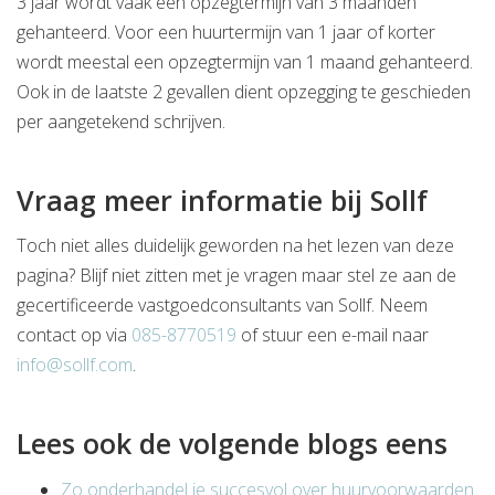
3 jaar wordt vaak een opzegtermijn van 3 maanden
gehanteerd. Voor een huurtermijn van 1 jaar of korter
wordt meestal een opzegtermijn van 1 maand gehanteerd.
Ook in de laatste 2 gevallen dient opzegging te geschieden
per aangetekend schrijven.
Vraag meer informatie bij Sollf
Toch niet alles duidelijk geworden na het lezen van deze
pagina? Blijf niet zitten met je vragen maar stel ze aan de
gecertificeerde vastgoedconsultants van Sollf. Neem
contact op via
085-8770519
of stuur een e-mail naar
info@sollf.com
.
Lees ook de volgende blogs eens
Zo onderhandel je succesvol over huurvoorwaarden