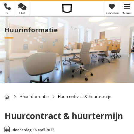
Bel
Chat
Favorieten
Menu
×
Je hebt nog geen favorieten
Huurinformatie
Home
Huurinformatie
Huurcontract & huurtermijn
Huurcontract & huurtermijn
donderdag 16 april 2026