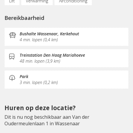
Lift
Verwarming
Airconditioning
Parkeergelegenheid
Oplaadpunt auto
Bereikbaarheid
Fietsenstalling
Nabij snelweg
Vergaderplekken
Opslagruimte
Internetmogelijkheden
Bushalte Wassenaar, Kerkehout
4 min. lopen (0,4 km)
KVK-inschrijving
Sociaal hart
Pantry
Fitnessruimte
Treinstation Den Haag Mariahoeve
48 min. lopen (3,9 km)
Park
3 min. lopen (0,2 km)
Huren op deze locatie?
Dit is nu nog beschikbaar aan Van der
Oudermeulenlaan 1 in Wassenaar