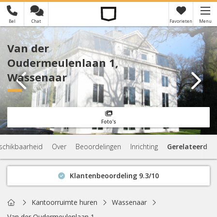
Bel
Chat
Favorieten
Menu
×
Je hebt nog geen favorieten
Van der
Oudermeulenlaan 1,
Wassenaar
Foto's
schikbaarheid
Over
Beoordelingen
Inrichting
Gerelateerd
Klantenbeoordeling 9.3/10
Binnen 1 uur antwoord
Geen verplichtingen
Home
Kantoorruimte huren
Wassenaar
Actuele beschikbaarheid
Van der Oudermeulenlaan 1