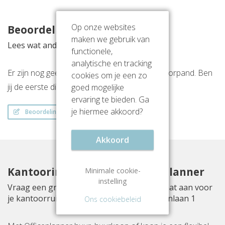
Op onze websites
Beoordelingen
maken we gebruik van
Lees wat anderen vinden van deze locatie
functionele,
analytische en tracking
Er zijn nog geen beoordelingen over dit kantoorpand. Ben
cookies om je een zo
jij de eerste die een beoordeling achterlaat?
goed mogelijke
ervaring te bieden. Ga
je hiermee akkoord?
Beoordeling schrijven
Akkoord
Kantoorinrichting met Officeplanner
Minimale cookie-
instelling
Vraag een gratis inrichtingsvoorstel op maat aan voor
je kantoorruimte aan Van der Oudermeulenlaan 1
Ons cookiebeleid