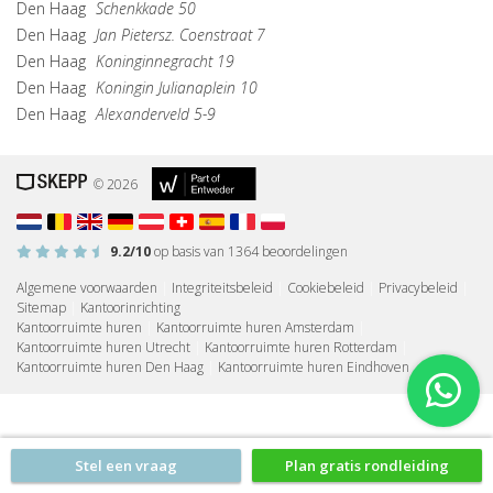
Den Haag
Schenkkade 50
Den Haag
Jan Pietersz. Coenstraat 7
Den Haag
Koninginnegracht 19
Den Haag
Koningin Julianaplein 10
Den Haag
Alexanderveld 5-9
© 2026
9.2
/10
op basis van
1364
beoordelingen
Algemene voorwaarden
|
Integriteitsbeleid
|
Cookiebeleid
|
Privacybeleid
|
Sitemap
|
Kantoorinrichting
Kantoorruimte huren
|
Kantoorruimte huren Amsterdam
|
Kantoorruimte huren Utrecht
|
Kantoorruimte huren Rotterdam
|
Kantoorruimte huren Den Haag
|
Kantoorruimte huren Eindhoven
Stel een vraag
Plan gratis rondleiding