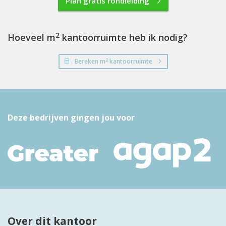
Plan gratis rondleiding
2
Hoeveel m
kantoorruimte heb ik nodig?
2
Bereken m
kantoorruimte
Deze bedrijven gingen jou voor
Over dit kantoor