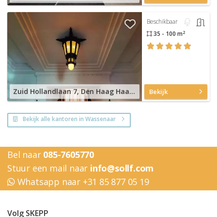
Beschikbaar
2
35 - 100 m
Zuid Hollandlaan 7, Den Haag Haagse Hout
Bekijk
Bekijk alle kantoren in Wassenaar
Bel naar
085-7605770
Stuur een mail naar
info@sollf.com
Whatsapp naar +31 85 877 05 19
Volg SKEPP