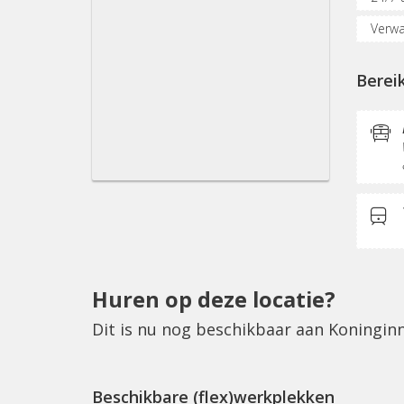
Verwa
Oplaa
Berei
Verga
Prints
Koffi
Huren op deze locatie?
Dit is nu nog beschikbaar aan Koningi
Beschikbare (flex)werkplekken