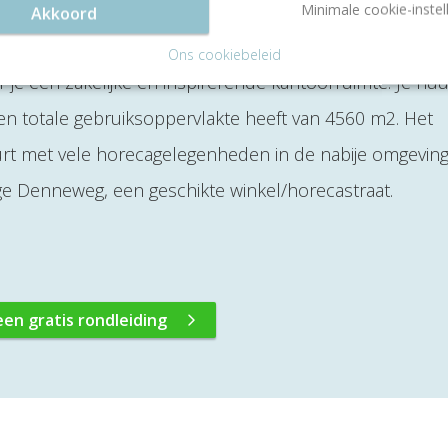
Minimale cookie-instel
Akkoord
egracht in Den Haag
Ons cookiebeleid
je een zakelijke en inspirerende kantoorruimte. Je huu
een totale gebruiksoppervlakte heeft van 4560 m2. Het
urt met vele horecagelegenheden in de nabije omgeving.
ige Denneweg, een geschikte winkel/horecastraat.
een gratis rondleiding