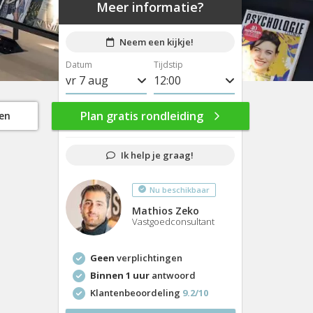
Meer informatie?
Neem een kijkje!
Datum
Tijdstip
vr 7 aug
8:00
ma 10 aug
8:30
Plan gratis rondleiding
gen
di 11 aug
9:00
Ik help je graag!
wo 12 aug
9:30
Nu beschikbaar
do 13 aug
10:00
Mathios Zeko
vr 14 aug
10:30
Vastgoedconsultant
ma 17 aug
11:00
Geen
verplichtingen
di 18 aug
11:30
Binnen 1 uur
antwoord
Klantenbeoordeling
9.2/10
wo 19 aug
12:00