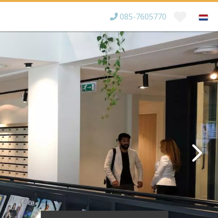
085-7605770
Bereikbaar tot
×