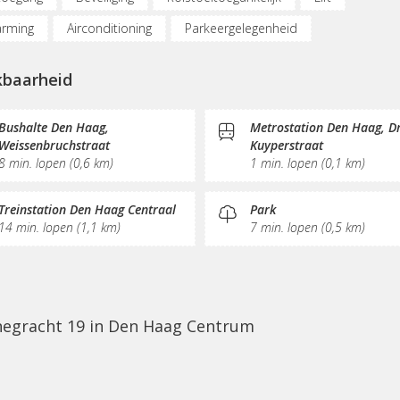
rming
Airconditioning
Parkeergelegenheid
dpunt auto
Fietsenstalling
(Flex)werkplekken
kbaarheid
derplekken
Opslagruimte
Internetmogelijkheden
Glasv
ervice
KVK-inschrijving
Sociaal hart
Restaurant
Bushalte Den Haag,
Metrostation Den Haag, Dr
Weissenbruchstraat
Kuyperstraat
e/thee
Pantry
Schoonmaak
Receptie
Postverwerki
8 min. lopen (0,6 km)
1 min. lopen (0,1 km)
Treinstation Den Haag Centraal
Park
14 min. lopen (1,1 km)
7 min. lopen (0,5 km)
nnegracht 19 in Den Haag Centrum