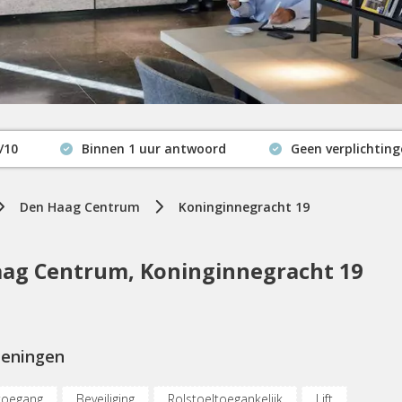
/10
Binnen 1 uur antwoord
Geen verplichtin
Actuele beschikbaarheid
Den Haag Centrum
Koninginnegracht 19
ag Centrum, Koninginnegracht 19
ieningen
toegang
Beveiliging
Rolstoeltoegankelijk
Lift