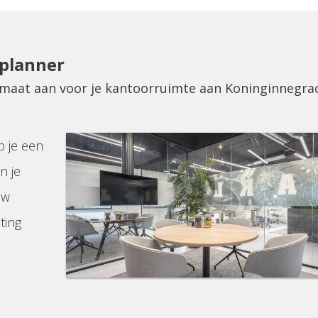
eplanner
p maat aan voor je kantoorruimte aan Koninginnegra
p je een
n je
uw
ting