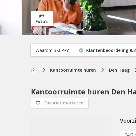
Foto's
Waarom SKEPP?
Klantenbeoordeling 9.3
Home
Kantoorruimte huren
Den Haag
Kantoorruimte huren Den Ha
Favoriet markeren
Voorz
24/7 