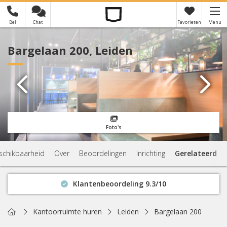
Bel
Chat
Favorieten
Menu
×
Je hebt nog geen favorieten
Bargelaan 200, Leiden
Foto's
schikbaarheid
Over
Beoordelingen
Inrichting
Gerelateerd
Klantenbeoordeling 9.3/10
Binnen 1 uur antwoord
Geen verplichtingen
Home
Kantoorruimte huren
Leiden
Bargelaan 200
Actuele beschikbaarheid