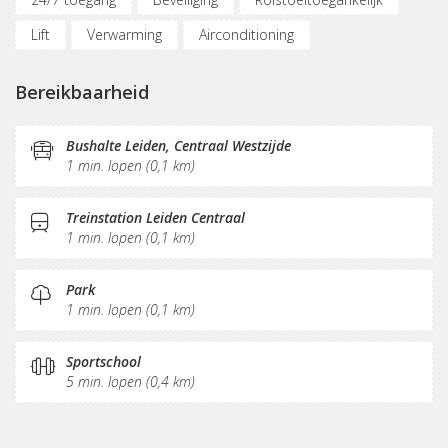
Lift
Verwarming
Airconditioning
Parkeergelegenheid
Oplaadpunt auto
Bereikbaarheid
Fietsenstalling
(Flex)werkplekken
Vergaderplekken
Internetmogelijkheden
Bushalte Leiden, Centraal Westzijde
1 min. lopen (0,1 km)
Glasvezel
Printservice
KVK-inschrijving
Sociaal hart
Koffie/thee
Gemeubileerd
Treinstation Leiden Centraal
1 min. lopen (0,1 km)
Pantry
Receptie
Postverwerking
Park
1 min. lopen (0,1 km)
Sportschool
5 min. lopen (0,4 km)