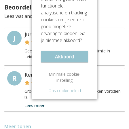
functionele,
Beoordelingen
analytische en tracking
Lees wat anderen vinden van deze locatie
cookies om je een zo
goed mogelijke
ervaring te bieden. Ga
Jurgen
J
je hiermee akkoord?
Geen gekke prijzen voor een kantoorruimte in
Akkoord
Leiden.
Minimale cookie-
Remco
R
instelling
Ons cookiebeleid
Groot kantoorpand dat van alle gemakken vorozien
is.
Lees meer
Meer tonen