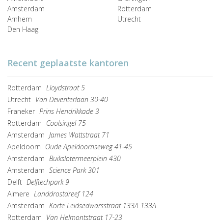
Amsterdam
Rotterdam
Arnhem
Utrecht
Den Haag
Recent geplaatste kantoren
Rotterdam
Lloydstraat 5
Utrecht
Van Deventerlaan 30-40
Franeker
Prins Hendrikkade 3
Rotterdam
Coolsingel 75
Amsterdam
James Wattstraat 71
Apeldoorn
Oude Apeldoornseweg 41-45
Amsterdam
Buikslotermeerplein 430
Amsterdam
Science Park 301
Delft
Delftechpark 9
Almere
Landdrostdreef 124
Amsterdam
Korte Leidsedwarsstraat 133A 133A
Rotterdam
Van Helmontstraat 17-23