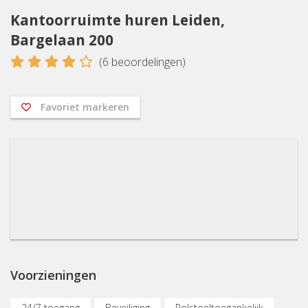
Kantoorruimte huren Leiden,
Bargelaan 200
4
(
6
beoordelingen)
Favoriet markeren
Voorzieningen
24/7 toegang
Beveiliging
Rolstoeltoegankelijk