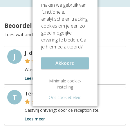
maken we gebruik van
functionele,
analytische en tracking
Beoordelingen
cookies om je een zo
goed mogelijke
Lees wat anderen vinden van deze locatie
ervaring te bieden. Ga
je hiermee akkoord?
J. de Wild
J
Akkoord
Warme uitstraling.
Lees meer
Minimale cookie-
instelling
Ten Bos fysio
T
Ons cookiebeleid
Gastvrij ontvangt door de receptioniste.
Lees meer