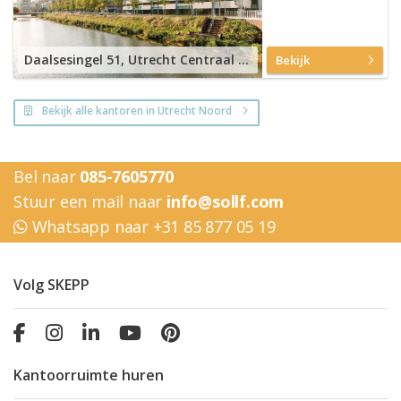
Daalsesingel 51, Utrecht Centraal Station
Bekijk
Bekijk alle kantoren in Utrecht Noord
Bel naar
085-7605770
Stuur een mail naar
info@sollf.com
Whatsapp naar +31 85 877 05 19
Volg SKEPP
Kantoorruimte huren