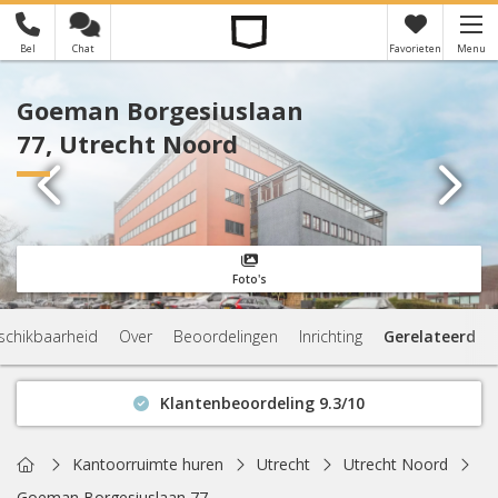
Bel
Chat
Favorieten
Menu
×
Je hebt nog geen favorieten
Goeman Borgesiuslaan
77, Utrecht Noord
Foto's
schikbaarheid
Over
Beoordelingen
Inrichting
Gerelateerd
Klantenbeoordeling 9.3/10
Binnen 1 uur antwoord
Geen verplichtingen
Home
Kantoorruimte huren
Utrecht
Utrecht Noord
Actuele beschikbaarheid
Goeman Borgesiuslaan 77