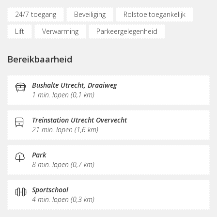
24/7 toegang
Beveiliging
Rolstoeltoegankelijk
Lift
Verwarming
Parkeergelegenheid
Oplaadpunt auto
Fietsenstalling
Bereikbaarheid
(Flex)werkplekken
Vergaderplekken
Opslagruimte
Internetmogelijkheden
Glasvezel
Printservice
Bushalte Utrecht, Draaiweg
1 min. lopen (0,1 km)
KVK-inschrijving
Sociaal hart
Restaurant
Koffie/thee
Gemeubileerd
Pantry
Treinstation Utrecht Overvecht
21 min. lopen (1,6 km)
Schoonmaak
Receptie
Postverwerking
Park
8 min. lopen (0,7 km)
Sportschool
4 min. lopen (0,3 km)