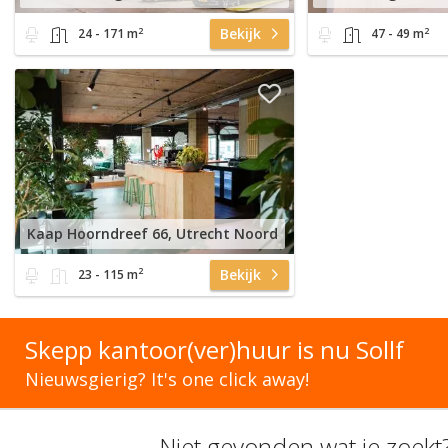
2
2
Bekijk
24 - 171 m
47 - 49 m
Kaap Hoorndreef 66, Utrecht Noord
2
Bekijk
23 - 115 m
Skepp kantoor(ver)huur is nu Sollf
Nieuwsgierig? It's one click away!
Niet gevonden wat je zoekt?