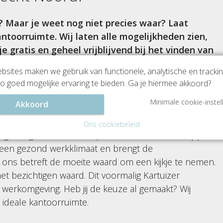
? Maar je weet nog niet precies waar? Laat
antoorruimte. Wij laten alle mogelijkheden zien,
je gratis en geheel vrijblijvend bij het vinden van
het mogelijk om in de groene omgeving een
sites maken we gebruik van functionele, analytische en tracki
e woonwijk. Kantoorruimten, kantoorkamers en
o goed mogelijke ervaring te bieden. Ga je hiermee akkoord?
Minimale cookie-instel
Akkoord
Ons cookiebeleid
n nog een geschikt kantoorpand? Neem dan een kijkje
t een gezond werkklimaat en brengt de
t ons betreft de moeite waard om een kijkje te nemen.
het bezichtigen waard. Dit voormalig Kartuizer
werkomgeving. Heb jij de keuze al gemaakt? Wij
uw ideale kantoorruimte.