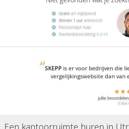
Gratis
en vrijblijvend
Binnen 1 uur
antwoord
Persoonlijke hulp
Klantenbeoordeling
9.2/10
SKEPP
is er voor bedrijven die 
vergelijkingswebsite dan van
Jullie beoordel
(
1364
r
Een kantoorruimte huren in
Ut