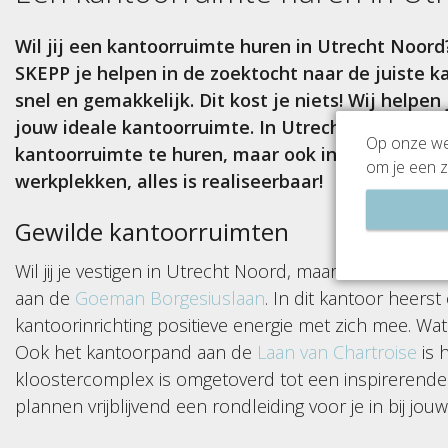
Wil jij een kantoorruimte huren in Utrecht Noord
SKEPP je helpen in de zoektocht naar de juiste k
snel en gemakkelijk. Dit kost je niets! Wij helpen 
jouw ideale kantoorruimte. In Utrecht Noord is 
Op onze web
kantoorruimte te huren, maar ook in een rustig
om je een z
werkplekken, alles is realiseerbaar!
Gewilde kantoorruimten
Wil jij je vestigen in Utrecht Noord, maar rest allee
aan de
Goeman Borgesiuslaan
. In dit kantoor heers
kantoorinrichting positieve energie met zich mee. Wa
Ook het kantoorpand aan de
Laan van Chartroise
is 
kloostercomplex is omgetoverd tot een inspirerende 
plannen vrijblijvend een rondleiding voor je in bij jo