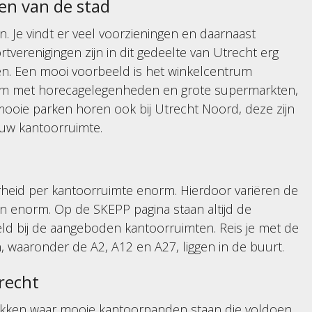
en van de stad
. Je vindt er veel voorzieningen en daarnaast
ortverenigingen zijn in dit gedeelte van Utrecht erg
den. Een mooi voorbeeld is het winkelcentrum
rum met horecagelegenheden en grote supermarkten,
mooie parken horen ook bij Utrecht Noord, deze zijn
ouw kantoorruimte.
arheid per kantoorruimte enorm. Hierdoor variëren de
on enorm. Op de SKEPP pagina staan altijd de
eld bij de aangeboden kantoorruimten. Reis je met de
, waaronder de A2, A12 en A27, liggen in de buurt.
recht
lekken waar mooie kantoorpanden staan die voldoen