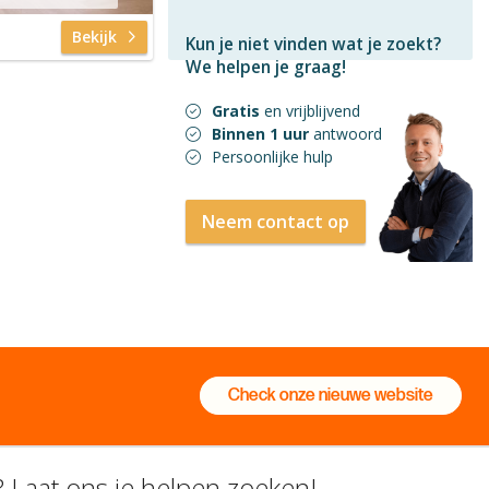
Bekijk
Kun je niet vinden wat je zoekt?
We helpen je graag!
Gratis
en vrijblijvend
Binnen 1 uur
antwoord
Persoonlijke hulp
Neem contact op
Check onze nieuwe website
 Laat ons je helpen zoeken!