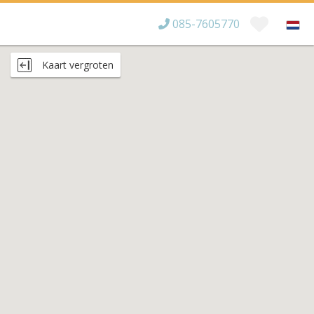
085-7605770
Bereikbaar tot
×
Kaart vergroten