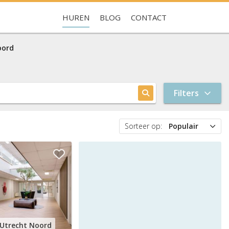
HUREN
BLOG
CONTACT
Je hebt nog geen favorieten
oord
Filters
Sorteer op:
Populair
Populair
Prijs
Nieuw
Utrecht Noord