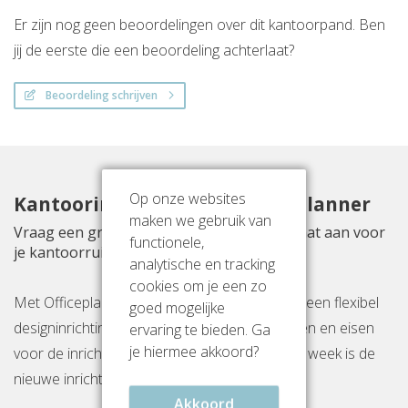
Er zijn nog geen beoordelingen over dit kantoorpand. Ben
jij de eerste die een beoordeling achterlaat?
Beoordeling schrijven
Op onze websites
Kantoorinrichting met Officeplanner
maken we gebruik van
Vraag een gratis inrichtingsvoorstel op maat aan voor
functionele,
je kantoorruimte aan De Kolk 6
analytische en tracking
cookies om je een zo
Met Officeplanner huur, huurkoop of koop je een flexibel
goed mogelijke
designinrichtingspakket op basis van je wensen en eisen
ervaring te bieden. Ga
je hiermee akkoord?
voor de inrichting van jouw kantoor. Binnen 1 week is de
nieuwe inrichting gereed op locatie.
Akkoord