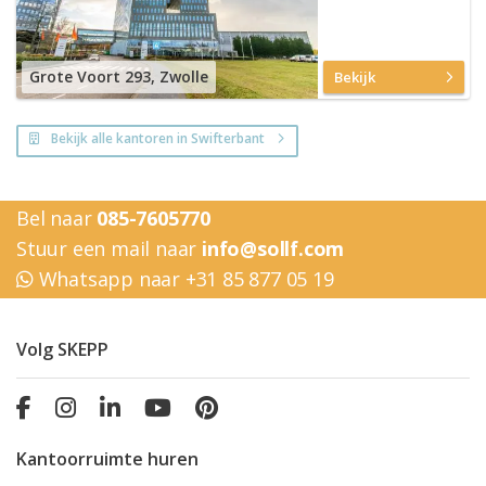
Grote Voort 293, Zwolle
Bekijk
Bekijk alle kantoren in Swifterbant
Bel naar
085-7605770
Stuur een mail naar
info@sollf.com
Whatsapp naar +31 85 877 05 19
Volg SKEPP
Kantoorruimte huren