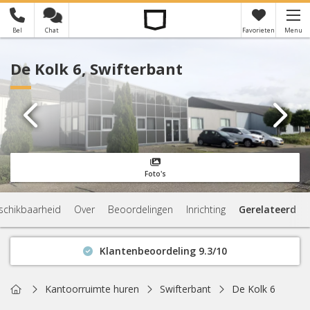
Bel
Chat
Favorieten
Menu
×
Je hebt nog geen favorieten
De Kolk 6, Swifterbant
Foto's
schikbaarheid
Over
Beoordelingen
Inrichting
Gerelateerd
Klantenbeoordeling 9.3/10
Binnen 1 uur antwoord
Geen verplichtingen
Home
Kantoorruimte huren
Swifterbant
De Kolk 6
Actuele beschikbaarheid