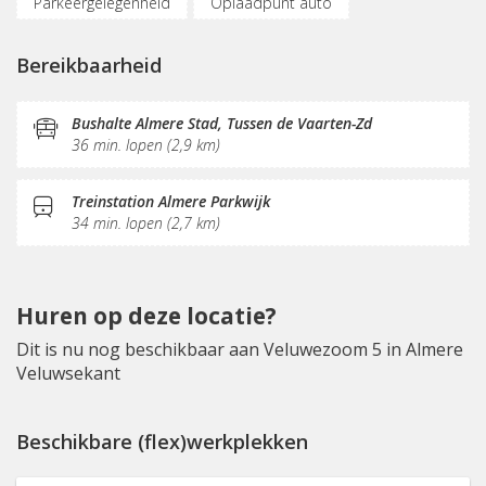
Parkeergelegenheid
Oplaadpunt auto
Fietsenstalling
(Flex)werkplekken
Bereikbaarheid
Vergaderplekken
Internetmogelijkheden
Printservice
KVK-inschrijving
Sociaal hart
Bushalte Almere Stad, Tussen de Vaarten-Zd
36 min. lopen (2,9 km)
Koffie/thee
Pantry
Schoonmaak
Receptie
Postverwerking
Treinstation Almere Parkwijk
34 min. lopen (2,7 km)
Huren op deze locatie?
Dit is nu nog beschikbaar aan Veluwezoom 5 in Almere
Veluwsekant
Beschikbare (flex)werkplekken