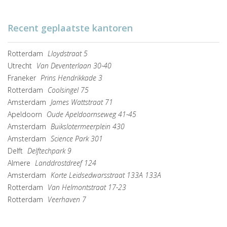
Recent geplaatste kantoren
Rotterdam
Lloydstraat 5
Utrecht
Van Deventerlaan 30-40
Franeker
Prins Hendrikkade 3
Rotterdam
Coolsingel 75
Amsterdam
James Wattstraat 71
Apeldoorn
Oude Apeldoornseweg 41-45
Amsterdam
Buikslotermeerplein 430
Amsterdam
Science Park 301
Delft
Delftechpark 9
Almere
Landdrostdreef 124
Amsterdam
Korte Leidsedwarsstraat 133A 133A
Rotterdam
Van Helmontstraat 17-23
Rotterdam
Veerhaven 7