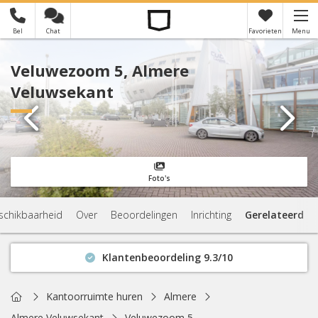
Bel
Chat
Favorieten
Menu
×
Je hebt nog geen favorieten
Veluwezoom 5, Almere
Veluwsekant
Foto's
schikbaarheid
Over
Beoordelingen
Inrichting
Gerelateerd
Klantenbeoordeling 9.3/10
Binnen 1 uur antwoord
Geen verplichtingen
Home
Kantoorruimte huren
Almere
Actuele beschikbaarheid
Almere Veluwsekant
Veluwezoom 5