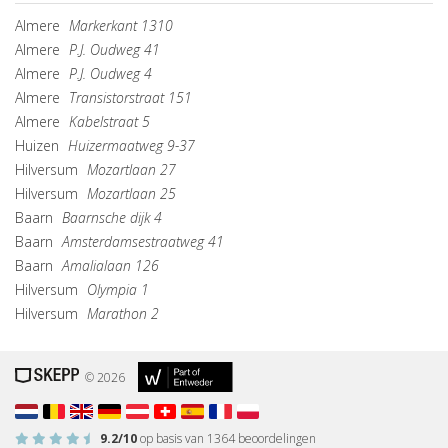
Almere
Markerkant 1310
Almere
P.J. Oudweg 41
Almere
P.J. Oudweg 4
Almere
Transistorstraat 151
Almere
Kabelstraat 5
Huizen
Huizermaatweg 9-37
Hilversum
Mozartlaan 27
Hilversum
Mozartlaan 25
Baarn
Baarnsche dijk 4
Baarn
Amsterdamsestraatweg 41
Baarn
Amalialaan 126
Hilversum
Olympia 1
Hilversum
Marathon 2
© 2026
9.2
/10
op basis van
1364
beoordelingen