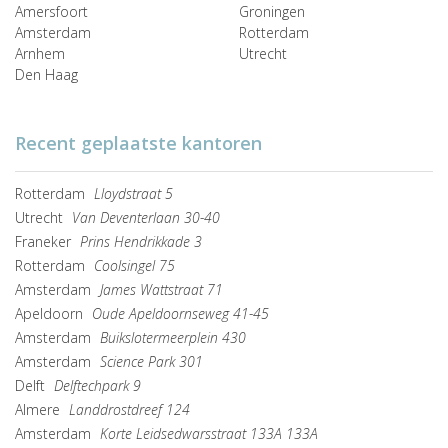
Amersfoort
Groningen
Amsterdam
Rotterdam
Arnhem
Utrecht
Den Haag
Recent geplaatste kantoren
Rotterdam
Lloydstraat 5
Utrecht
Van Deventerlaan 30-40
Franeker
Prins Hendrikkade 3
Rotterdam
Coolsingel 75
Amsterdam
James Wattstraat 71
Apeldoorn
Oude Apeldoornseweg 41-45
Amsterdam
Buikslotermeerplein 430
Amsterdam
Science Park 301
Delft
Delftechpark 9
Almere
Landdrostdreef 124
Amsterdam
Korte Leidsedwarsstraat 133A 133A