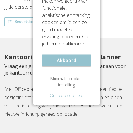
maken we gebruik van
jij de eerste die een beoordeling achterlaat?
functionele,
analytische en tracking
cookies om je een zo
Beoordeling schrijven
goed mogelijke
ervaring te bieden. Ga
je hiermee akkoord?
Kantoorinrichting met Officeplanner
Akkoord
Vraag een gratis inrichtingsvoorstel op maat aan voor
je kantoorruimte aan Zwartewaterallee 56
Minimale cookie-
instelling
Met Officeplanner huur, huurkoop of koop je een flexibel
Ons cookiebeleid
designinrichtingspakket op basis van je wensen en eisen
voor de inrichting van jouw kantoor. Binnen 1 week is de
nieuwe inrichting gereed op locatie.