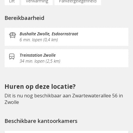
Lift
Verwarming
Parkeergelegenheid
Oplaadpunt auto
Fietsenstalling
Bereikbaarheid
(Flex)werkplekken
Vergaderplekken
Belruimte
Internetmogelijkheden
Glasvezel
Printservice
Bushalte Zwolle, Esdoornstraat
6 min. lopen (0,4 km)
KVK-inschrijving
Sociaal hart
Koffie/thee
Gemeubileerd
Pantry
Receptie
Treinstation Zwolle
34 min. lopen (2,5 km)
Postverwerking
Huren op deze locatie?
Dit is nu nog beschikbaar aan Zwartewaterallee 56 in
Zwolle
Beschikbare kantoorkamers