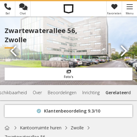
Bel
Chat
Favorieten
Menu
×
Je hebt nog geen favorieten
Zwartewaterallee 56,
Zwolle
Foto's
schikbaarheid
Over
Beoordelingen
Inrichting
Gerelateerd
Klantenbeoordeling 9.3/10
Binnen 1 uur antwoord
Geen verplichtingen
Home
Kantoorruimte huren
Zwolle
Actuele beschikbaarheid
Zwartewaterallee 56