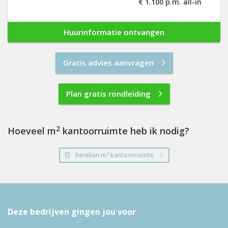
€ 1.100 p.m. all-in
Huurinformatie ontvangen
Gratis advies aanvragen
Plan gratis rondleiding
2
Hoeveel m
kantoorruimte heb ik nodig?
2
Bereken m
kantoorruimte
Deze bedrijven gingen jou voor