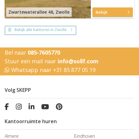
Zwartewaterallee 48, Zwolle
Bekijk
Bekijk alle kantoren in Zwolle
Bel naar
085-7605770
Stuur een mail naar
info@sollf.com
Whatsapp naar +31 85 877 05 19
Volg SKEPP
Kantoorruimte huren
Almere
Eindhoven