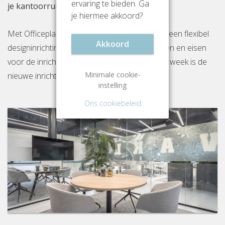
ervaring te bieden. Ga
je kantoorruimte aan Scheepsbouwweg 29
je hiermee akkoord?
Met Officeplanner huur, huurkoop of koop je een flexibel
Akkoord
designinrichtingspakket op basis van je wensen en eisen
voor de inrichting van jouw kantoor. Binnen 1 week is de
Minimale cookie-
nieuwe inrichting gereed op locatie.
instelling
Ons cookiebeleid