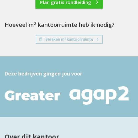
Plan gratis rondleiding
2
Hoeveel m
kantoorruimte heb ik nodig?
2
Bereken m
kantoorruimte
Deze bedrijven gingen jou voor
Over dit kantoor