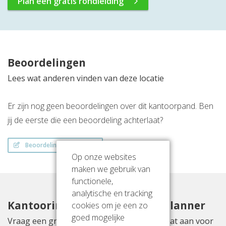
Plan een gratis rondleiding
Beoordelingen
Lees wat anderen vinden van deze locatie
Er zijn nog geen beoordelingen over dit kantoorpand. Ben
jij de eerste die een beoordeling achterlaat?
Beoordeling schrijven
Op onze websites
maken we gebruik van
functionele,
analytische en tracking
Kantoorinrichting met Officeplanner
cookies om je een zo
goed mogelijke
Vraag een gratis inrichtingsvoorstel op maat aan voor