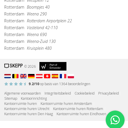
Rotterdam
Westplein 12
Rotterdam
Boompjes 40
Rotterdam
Weena 290
Rotterdam
Rotterdam Airportplein 22
Rotterdam
Vasteland 42-110
Rotterdam
Weena 690
Rotterdam
Weena-Zuid 130
Rotterdam
Kruisplein 480
© 2026
9.2
/10
op basis van
1364
beoordelingen
Algemene voorwaarden
|
Integriteitsbeleid
|
Cookiebeleid
|
Privacybeleid
|
Sitemap
|
Kantoorinrichting
Kantoorruimte huren
|
Kantoorruimte huren Amsterdam
|
Kantoorruimte huren Utrecht
|
Kantoorruimte huren Rotterdam
|
Kantoorruimte huren Den Haag
|
Kantoorruimte huren Eindhoven