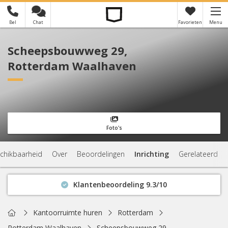
Bel
Chat
Favorieten
Menu
×
Je hebt nog geen favorieten
Scheepsbouwweg 29,
Rotterdam Waalhaven
Foto's
chikbaarheid
Over
Beoordelingen
Inrichting
Gerelateerd
Klantenbeoordeling 9.3/10
Binnen 1 uur antwoord
Geen verplichtingen
Home
Kantoorruimte huren
Rotterdam
Actuele beschikbaarheid
Rotterdam Waalhaven
Scheepsbouwweg 29