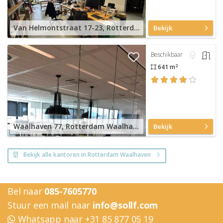
Van Helmontstraat 17-23, Rotterdam Delfshaven
Bekijk
Beschikbaar
2
641 m
Waalhaven 77, Rotterdam Waalhaven
Bekijk
Bekijk alle kantoren in Rotterdam Waalhaven
Bel naar
085-7605770
Stuur een mail naar
info@sollf.com
Whatsapp naar +31 85 877 05 19