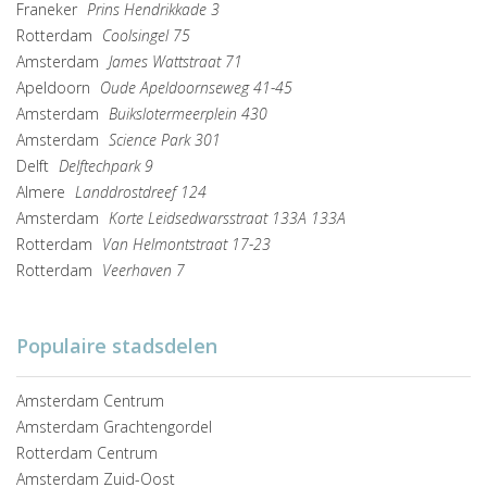
Franeker
Prins Hendrikkade 3
Rotterdam
Coolsingel 75
Amsterdam
James Wattstraat 71
Apeldoorn
Oude Apeldoornseweg 41-45
Amsterdam
Buikslotermeerplein 430
Amsterdam
Science Park 301
Delft
Delftechpark 9
Almere
Landdrostdreef 124
Amsterdam
Korte Leidsedwarsstraat 133A 133A
Rotterdam
Van Helmontstraat 17-23
Rotterdam
Veerhaven 7
Populaire stadsdelen
Amsterdam Centrum
Amsterdam Grachtengordel
Rotterdam Centrum
Amsterdam Zuid-Oost