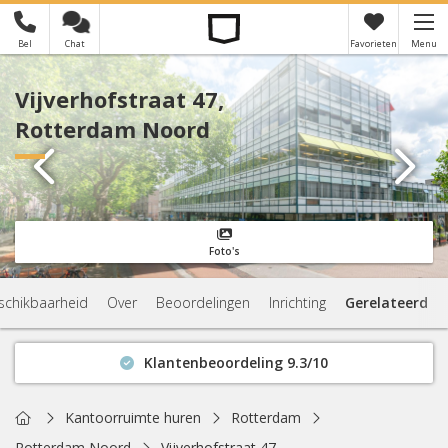
Bel
Chat
Favorieten
Menu
×
Je hebt nog geen favorieten
Vijverhofstraat 47,
Rotterdam Noord
Foto's
schikbaarheid
Over
Beoordelingen
Inrichting
Gerelateerd
Klantenbeoordeling 9.3/10
Binnen 1 uur antwoord
Geen verplichtingen
Home
Kantoorruimte huren
Rotterdam
Actuele beschikbaarheid
Rotterdam Noord
Vijverhofstraat 47