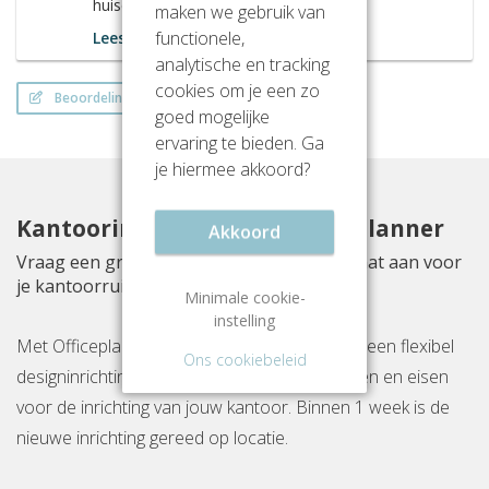
huiselijk gevoel.
maken we gebruik van
functionele,
Lees meer
analytische en tracking
cookies om je een zo
Beoordeling schrijven
goed mogelijke
ervaring te bieden. Ga
je hiermee akkoord?
Kantoorinrichting met Officeplanner
Akkoord
Vraag een gratis inrichtingsvoorstel op maat aan voor
je kantoorruimte aan Vijverhofstraat 47
Minimale cookie-
instelling
Met Officeplanner huur, huurkoop of koop je een flexibel
Ons cookiebeleid
designinrichtingspakket op basis van je wensen en eisen
voor de inrichting van jouw kantoor. Binnen 1 week is de
nieuwe inrichting gereed op locatie.