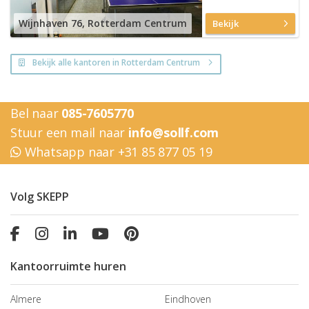
Wijnhaven 76, Rotterdam Centrum
Bekijk
Bekijk alle kantoren in Rotterdam Centrum
Bel naar
085-7605770
Stuur een mail naar
info@sollf.com
Whatsapp naar +31 85 877 05 19
Volg SKEPP
Kantoorruimte huren
Almere
Eindhoven