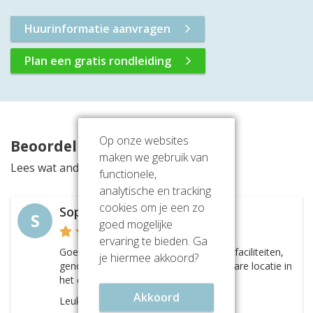
Huurinformatie aanvragen
Plan een gratis rondleiding
Op onze websites
Beoordelingen
maken we gebruik van
Lees wat anderen vinden van deze locatie
functionele,
analytische en tracking
cookies om je een zo
Sophie Tesselman
S
goed mogelijke
ervaring te bieden. Ga
Goede prijs-kwaliteitsverhouding, fijne faciliteiten,
je hiermee akkoord?
genoeg parkeerplekken en een bereikbare locatie in
het centrum.
Akkoord
Leuke plek om te huren