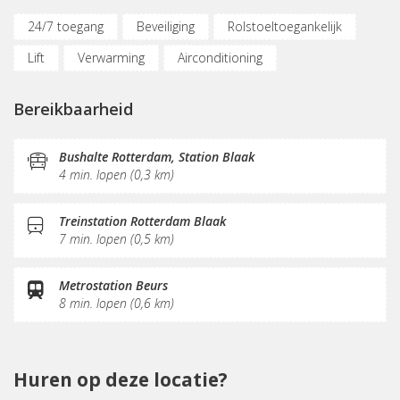
24/7 toegang
Beveiliging
Rolstoeltoegankelijk
Lift
Verwarming
Airconditioning
Parkeergelegenheid
Oplaadpunt auto
Bereikbaarheid
Fietsenstalling
(Flex)werkplekken
Vergaderplekken
Opslagruimte
Bushalte Rotterdam, Station Blaak
4 min. lopen (0,3 km)
Internetmogelijkheden
Printservice
KVK-inschrijving
Koffie/thee
Gemeubileerd
Treinstation Rotterdam Blaak
7 min. lopen (0,5 km)
Pantry
Schoonmaak
Receptie
Postverwerking
Metrostation Beurs
8 min. lopen (0,6 km)
Huren op deze locatie?