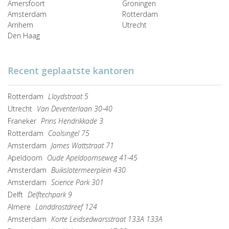
Amersfoort
Groningen
Amsterdam
Rotterdam
Arnhem
Utrecht
Den Haag
Recent geplaatste kantoren
Rotterdam
Lloydstraat 5
Utrecht
Van Deventerlaan 30-40
Franeker
Prins Hendrikkade 3
Rotterdam
Coolsingel 75
Amsterdam
James Wattstraat 71
Apeldoorn
Oude Apeldoornseweg 41-45
Amsterdam
Buikslotermeerplein 430
Amsterdam
Science Park 301
Delft
Delftechpark 9
Almere
Landdrostdreef 124
Amsterdam
Korte Leidsedwarsstraat 133A 133A