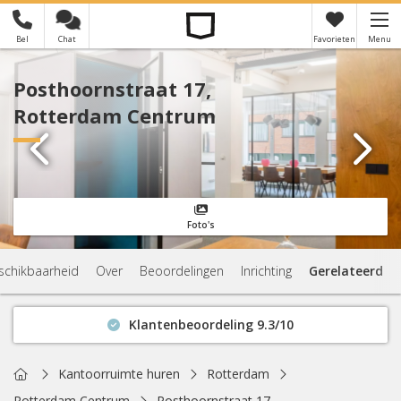
Bel
Chat
Favorieten
Menu
×
Je hebt nog geen favorieten
Posthoornstraat 17,
Rotterdam Centrum
Foto's
schikbaarheid
Over
Beoordelingen
Inrichting
Gerelateerd
Klantenbeoordeling 9.3/10
Binnen 1 uur antwoord
Geen verplichtingen
Home
Kantoorruimte huren
Rotterdam
Actuele beschikbaarheid
Rotterdam Centrum
Posthoornstraat 17