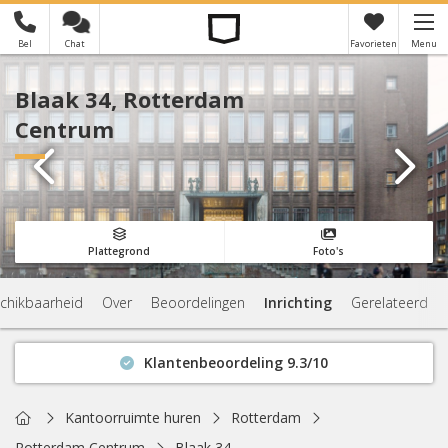
Bel
Chat
Favorieten
Menu
×
Je hebt nog geen favorieten
Blaak 34, Rotterdam
Centrum
Plattegrond
Foto's
chikbaarheid
Over
Beoordelingen
Inrichting
Gerelateerd
Klantenbeoordeling 9.3/10
Binnen 1 uur antwoord
Geen verplichtingen
Home
Kantoorruimte huren
Rotterdam
Actuele beschikbaarheid
Rotterdam Centrum
Blaak 34