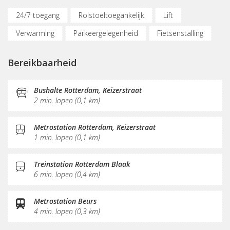
24/7 toegang
Rolstoeltoegankelijk
Lift
Verwarming
Parkeergelegenheid
Fietsenstalling
Bereikbaar met OV
(Flex)werkplekken
Bereikbaarheid
Vergaderplekken
Belruimte
Internetmogelijkheden
Glasvezel
Printservice
Bushalte Rotterdam, Keizerstraat
2 min. lopen (0,1 km)
KVK-inschrijving
Sociaal hart
Koffie/thee
Gemeubileerd
Pantry
Schoonmaak
Metrostation Rotterdam, Keizerstraat
1 min. lopen (0,1 km)
Receptie
Postverwerking
Treinstation Rotterdam Blaak
6 min. lopen (0,4 km)
Metrostation Beurs
4 min. lopen (0,3 km)