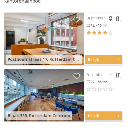
kantorenaanbod
Beschikbaar
2
12 - 16 m
Posthoornstraat 17, Rotterdam Centrum
Bekijk
Beschikbaar
2
12 - 88 m
Blaak 555, Rotterdam Centrum
Bekijk