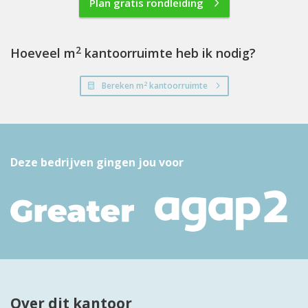
Plan gratis rondleiding
2
Hoeveel m
kantoorruimte heb ik nodig?
2
Bereken m
kantoorruimte
Deze bedrijven gingen jou voor
Over dit kantoor