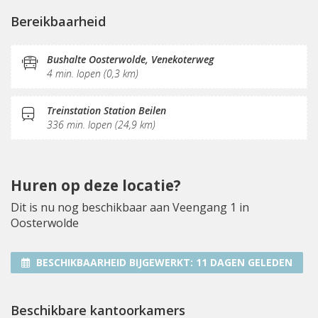
Vergaderplekken
Belruimte
Glasvezel
Bereikbaarheid
Printservice
KVK-inschrijving
Sociaal hart
Koffie/thee
Pantry
Terras
Bushalte Oosterwolde, Venekoterweg
4 min. lopen (0,3 km)
Treinstation Station Beilen
336 min. lopen (24,9 km)
Huren op deze locatie?
Dit is nu nog beschikbaar aan Veengang 1 in
Oosterwolde
BESCHIKBAARHEID BIJGEWERKT:
11 DAGEN GELEDEN
Beschikbare kantoorkamers