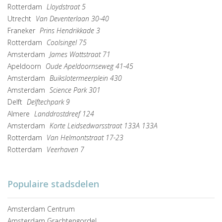
Rotterdam
Lloydstraat 5
Utrecht
Van Deventerlaan 30-40
Franeker
Prins Hendrikkade 3
Rotterdam
Coolsingel 75
Amsterdam
James Wattstraat 71
Apeldoorn
Oude Apeldoornseweg 41-45
Amsterdam
Buikslotermeerplein 430
Amsterdam
Science Park 301
Delft
Delftechpark 9
Almere
Landdrostdreef 124
Amsterdam
Korte Leidsedwarsstraat 133A 133A
Rotterdam
Van Helmontstraat 17-23
Rotterdam
Veerhaven 7
Populaire stadsdelen
Amsterdam Centrum
Amsterdam Grachtengordel