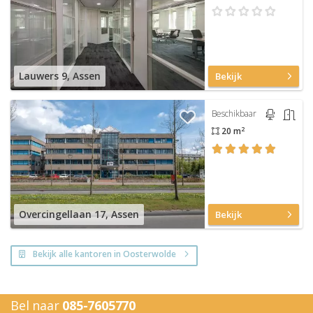
Lauwers 9, Assen
Bekijk
Beschikbaar
2
20 m
Overcingellaan 17, Assen
Bekijk
Bekijk alle kantoren in Oosterwolde
Bel naar
085-7605770