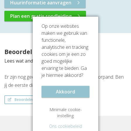
Huurinformatie aanvragen
Plan een gratis rondleiding
Op onze websites
maken we gebruik van
functionele,
analytische en tracking
Beoordelingen
cookies om je een zo
Lees wat anderen vinden van deze locatie
goed mogelijke
ervaring te bieden. Ga
je hiermee akkoord?
Er zijn nog geen beoordelingen over dit kantoorpand. Ben
jij de eerste die een beoordeling achterlaat?
Akkoord
Beoordeling schrijven
Minimale cookie-
instelling
Ons cookiebeleid