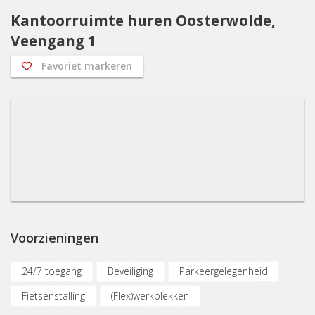
Kantoorruimte huren Oosterwolde,
Veengang 1
Favoriet markeren
Voorzieningen
24/7 toegang
Beveiliging
Parkeergelegenheid
Fietsenstalling
(Flex)werkplekken