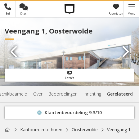
Bel
Chat
Favorieten
Menu
×
Je hebt nog geen favorieten
Veengang 1, Oosterwolde
Foto's
schikbaarheid
Over
Beoordelingen
Inrichting
Gerelateerd
Klantenbeoordeling 9.3/10
Binnen 1 uur antwoord
Geen verplichtingen
Home
Kantoorruimte huren
Oosterwolde
Veengang 1
Actuele beschikbaarheid