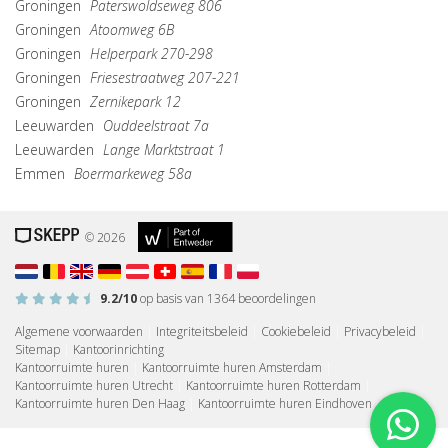
Groningen
Paterswoldseweg 806
Groningen
Atoomweg 6B
Groningen
Helperpark 270-298
Groningen
Friesestraatweg 207-221
Groningen
Zernikepark 12
Leeuwarden
Ouddeelstraat 7a
Leeuwarden
Lange Marktstraat 1
Emmen
Boermarkeweg 58a
© 2026
9.2
/10
op basis van
1364
beoordelingen
Algemene voorwaarden
|
Integriteitsbeleid
|
Cookiebeleid
|
Privacybeleid
|
Sitemap
|
Kantoorinrichting
Kantoorruimte huren
|
Kantoorruimte huren Amsterdam
|
Kantoorruimte huren Utrecht
|
Kantoorruimte huren Rotterdam
|
Kantoorruimte huren Den Haag
|
Kantoorruimte huren Eindhoven