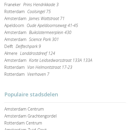
Franeker
Prins Hendrikkade 3
Rotterdam
Coolsingel 75
Amsterdam
James Wattstraat 71
Apeldoorn
Oude Apeldoornseweg 41-45
Amsterdam
Buikslotermeerplein 430
Amsterdam
Science Park 301
Delft
Delftechpark 9
Almere
Landdrostdreef 124
Amsterdam
Korte Leidsedwarsstraat 133A 133A
Rotterdam
Van Helmontstraat 17-23
Rotterdam
Veerhaven 7
Populaire stadsdelen
Amsterdam Centrum
Amsterdam Grachtengordel
Rotterdam Centrum
Amsterdam Zuid-Oost