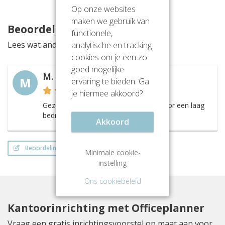
Op onze websites
maken we gebruik van
Beoordelingen
functionele,
Lees wat anderen vinden van deze locatie
analytische en tracking
cookies om je een zo
goed mogelijke
M. Bekhuis
M
ervaring te bieden. Ga
je hiermee akkoord?
Gezellig ingericht en mooie ruimten voor een laag
bedrag per maand
Akkoord
Beoordeling schrijven
Minimale cookie-
instelling
Ons cookiebeleid
Kantoorinrichting met Officeplanner
Vraag een gratis inrichtingsvoorstel op maat aan voor