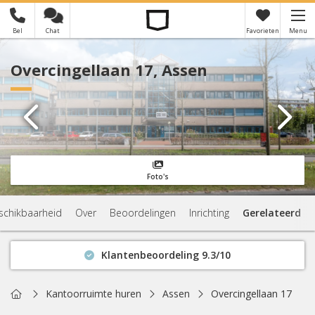
Bel
Chat
Favorieten
Menu
×
Je hebt nog geen favorieten
Overcingellaan 17, Assen
Foto's
schikbaarheid
Over
Beoordelingen
Inrichting
Gerelateerd
Klantenbeoordeling 9.3/10
Binnen 1 uur antwoord
Geen verplichtingen
Home
Kantoorruimte huren
Assen
Overcingellaan 17
Actuele beschikbaarheid