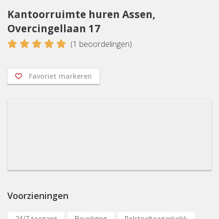
Kantoorruimte huren Assen,
Overcingellaan 17
5
(
1
beoordelingen)
Favoriet markeren
Voorzieningen
24/7 toegang
Beveiliging
Rolstoeltoegankelijk