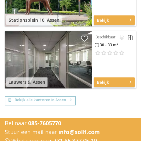
Stationsplein 10, Assen
Bekijk
Beschikbaar
2
30 - 33 m
Lauwers 9, Assen
Bekijk
Bekijk alle kantoren in Assen
Bel naar
085-7605770
Stuur een mail naar
info@sollf.com
Whatsapp naar +31 85 877 05 19