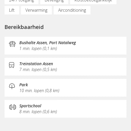
Lift
Verwarming
Airconditioning
Parkeergelegenheid
Fietsenstalling
Bereikbaarheid
(Flex)werkplekken
Vergaderplekken
Opslagruimte
Internetmogelijkheden
Glasvezel
Printservice
Bushalte Assen, Port Natalweg
1 min. lopen (0,1 km)
KVK-inschrijving
Sociaal hart
Koffie/thee
Pantry
Schoonmaak
Receptie
Treinstation Assen
7 min. lopen (0,5 km)
Postverwerking
Park
10 min. lopen (0,8 km)
Sportschool
8 min. lopen (0,6 km)