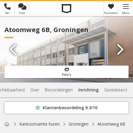
Bel
Chat
Favorieten
Menu
×
Je hebt nog geen favorieten
Atoomweg 6B, Groningen
Foto's
chikbaarheid
Over
Beoordelingen
Inrichting
Gerelateerd
Klantenbeoordeling 9.3/10
Binnen 1 uur antwoord
Geen verplichtingen
Home
Kantoorruimte huren
Groningen
Atoomweg 6B
Actuele beschikbaarheid