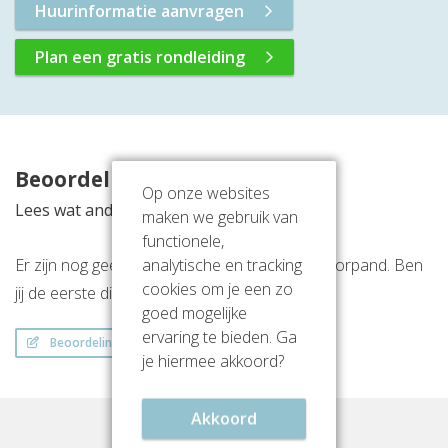
Huurinformatie aanvragen
Plan een gratis rondleiding
Beoordelingen
Op onze websites
Lees wat anderen vinden van deze locatie
maken we gebruik van
functionele,
Er zijn nog geen beoordelingen over dit kantoorpand. Ben
analytische en tracking
cookies om je een zo
jij de eerste die een beoordeling achterlaat?
goed mogelijke
ervaring te bieden. Ga
Beoordeling schrijven
je hiermee akkoord?
Akkoord