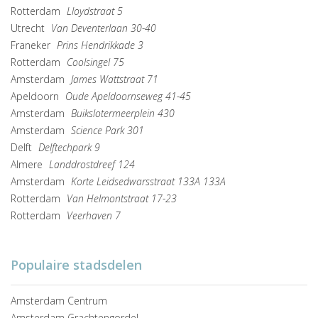
Rotterdam
Lloydstraat 5
Utrecht
Van Deventerlaan 30-40
Franeker
Prins Hendrikkade 3
Rotterdam
Coolsingel 75
Amsterdam
James Wattstraat 71
Apeldoorn
Oude Apeldoornseweg 41-45
Amsterdam
Buikslotermeerplein 430
Amsterdam
Science Park 301
Delft
Delftechpark 9
Almere
Landdrostdreef 124
Amsterdam
Korte Leidsedwarsstraat 133A 133A
Rotterdam
Van Helmontstraat 17-23
Rotterdam
Veerhaven 7
Populaire stadsdelen
Amsterdam Centrum
Amsterdam Grachtengordel