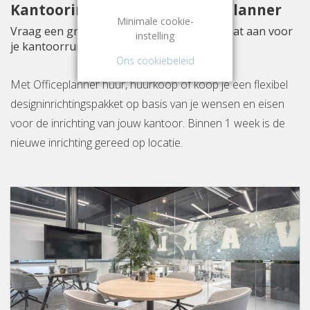
Kantoorinrichting met Officeplanner
Minimale cookie-
Vraag een gratis inrichtingsvoorstel op maat aan voor
instelling
je kantoorruimte aan Atoomweg 6B
Ons cookiebeleid
Met Officeplanner huur, huurkoop of koop je een flexibel
designinrichtingspakket op basis van je wensen en eisen
voor de inrichting van jouw kantoor. Binnen 1 week is de
nieuwe inrichting gereed op locatie.