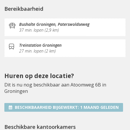
Parkeergelegenheid
Oplaadpunt auto
Bereikbaarheid
Fietsenstalling
Vergaderplekken
Opslagruimte
Internetmogelijkheden
KVK-inschrijving
Bushalte Groningen, Paterswoldseweg
37 min. lopen (2,9 km)
Sociaal hart
Restaurant
Koffie/thee
Pantry
Schoonmaak
Treinstation Groningen
27 min. lopen (2 km)
Huren op deze locatie?
Dit is nu nog beschikbaar aan Atoomweg 6B in
Groningen
BESCHIKBAARHEID BIJGEWERKT:
1 MAAND GELEDEN
Beschikbare kantoorkamers