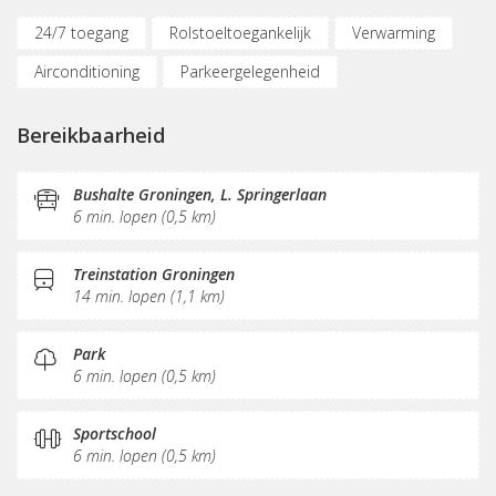
24/7 toegang
Rolstoeltoegankelijk
Verwarming
Airconditioning
Parkeergelegenheid
Vergaderplekken
Internetmogelijkheden
Bereikbaarheid
Printservice
KVK-inschrijving
Sociaal hart
Restaurant
Koffie/thee
Pantry
Receptie
Bushalte Groningen, L. Springerlaan
6 min. lopen (0,5 km)
Postverwerking
Treinstation Groningen
14 min. lopen (1,1 km)
Park
6 min. lopen (0,5 km)
Sportschool
6 min. lopen (0,5 km)