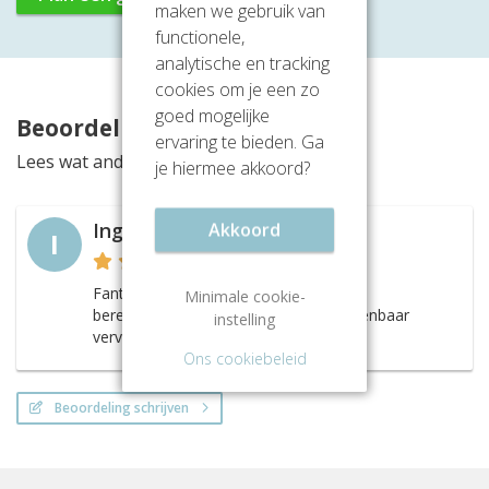
maken we gebruik van
functionele,
analytische en tracking
cookies om je een zo
goed mogelijke
Beoordelingen
ervaring te bieden. Ga
Lees wat anderen vinden van deze locatie
je hiermee akkoord?
Akkoord
Ingrid
I
Fantastische ruimtes en een perfecte
Minimale cookie-
bereikbaarheid met de auto en het openbaar
instelling
vervoer!
Ons cookiebeleid
Beoordeling schrijven