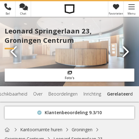
Bel
Chat
Favorieten
Menu
×
Je hebt nog geen favorieten
Leonard Springerlaan 23,
Groningen Centrum
Foto's
schikbaarheid
Over
Beoordelingen
Inrichting
Gerelateerd
Klantenbeoordeling 9.3/10
Binnen 1 uur antwoord
Geen verplichtingen
Home
Kantoorruimte huren
Groningen
Actuele beschikbaarheid
Groningen Centrum
Leonard Springerlaan 23