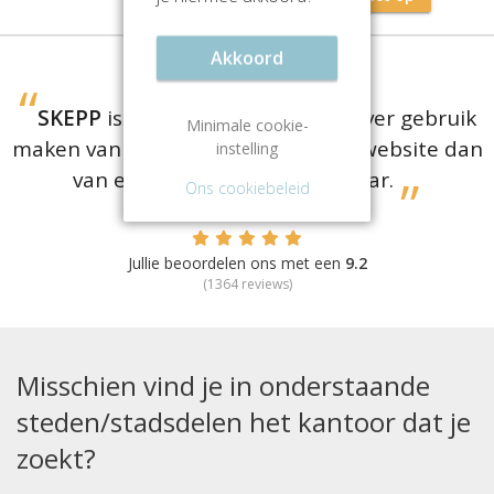
Akkoord
SKEPP
is er voor bedrijven die liever gebruik
Minimale cookie-
maken van een
gratis
vergelijkingswebsite dan
instelling
van een dure aanhuurmakelaar.
Ons cookiebeleid
Jullie beoordelen ons met een
9.2
(
1364
reviews)
Misschien vind je in onderstaande
steden/stadsdelen het kantoor dat je
zoekt?