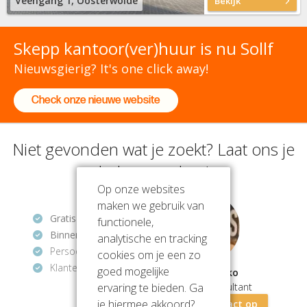
Veengang 1, Oosterwolde
Bekijk
Skepp kantoor(ver)huur is nu Sollf
Nieuwsgierig? It's one click away!
Check onze nieuwe website
Niet gevonden wat je zoekt? Laat ons je
helpen zoeken!
Op onze websites
maken we gebruik van
Gratis
en vrijblijvend
functionele,
Binnen 1 uur
antwoord
analytische en tracking
Persoonlijke hulp
cookies om je een zo
Klantenbeoordeling
9.2/10
goed mogelijke
Mathios Zeko
ervaring te bieden. Ga
Vastgoedconsultant
je hiermee akkoord?
Neem contact op