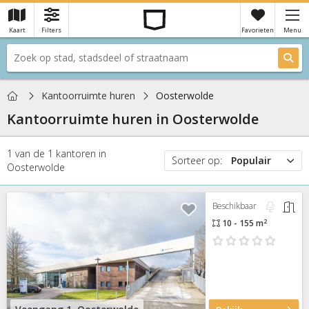
Kaart
Filters
Favorieten
Menu
×
Je hebt nog geen favorieten
Home
Kantoorruimte huren
Oosterwolde
Kantoorruimte huren in
Oosterwolde
1
van de
1
kantoren
in
Sorteer op:
Populair
Oosterwolde
Populair
Prijs
Beschikbaar
Nieuw
2
10 - 155 m