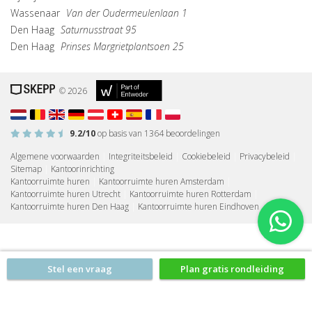
Wassenaar
Van der Oudermeulenlaan 1
Den Haag
Saturnusstraat 95
Den Haag
Prinses Margrietplantsoen 25
© 2026
9.2
/10
op basis van
1364
beoordelingen
Algemene voorwaarden
|
Integriteitsbeleid
|
Cookiebeleid
|
Privacybeleid
|
Sitemap
|
Kantoorinrichting
Kantoorruimte huren
|
Kantoorruimte huren Amsterdam
|
Kantoorruimte huren Utrecht
|
Kantoorruimte huren Rotterdam
|
Kantoorruimte huren Den Haag
|
Kantoorruimte huren Eindhoven
Stel een vraag
Plan gratis rondleiding
Geen verplichtingen