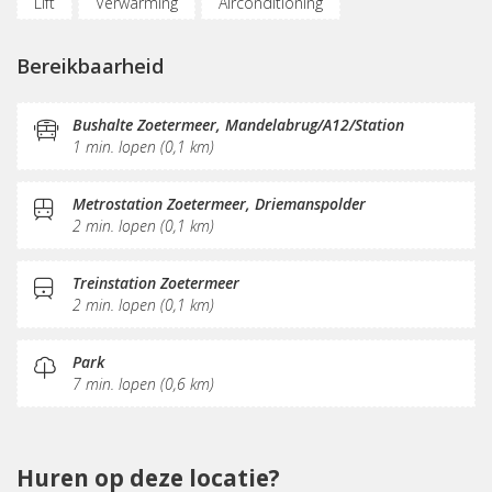
Lift
Verwarming
Airconditioning
Parkeergelegenheid
Bereikbaar met OV
Bereikbaarheid
(Flex)werkplekken
Nabij snelweg
Vergaderplekken
Internetmogelijkheden
Printservice
Bushalte Zoetermeer, Mandelabrug/A12/Station
1 min. lopen (0,1 km)
KVK-inschrijving
Sociaal hart
Koffie/thee
Pantry
Schoonmaak
Receptie
Metrostation Zoetermeer, Driemanspolder
2 min. lopen (0,1 km)
Postverwerking
Treinstation Zoetermeer
2 min. lopen (0,1 km)
Park
7 min. lopen (0,6 km)
Huren op deze locatie?