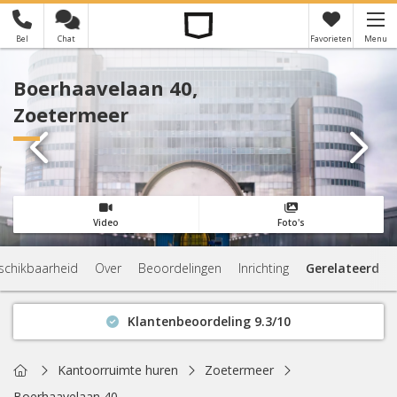
Bel
Chat
Favorieten
Menu
×
Je hebt nog geen favorieten
Boerhaavelaan 40,
Zoetermeer
Video
Foto's
schikbaarheid
Over
Beoordelingen
Inrichting
Gerelateerd
Klantenbeoordeling 9.3/10
Binnen 1 uur antwoord
Geen verplichtingen
Home
Kantoorruimte huren
Zoetermeer
Actuele beschikbaarheid
Boerhaavelaan 40