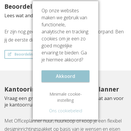
Beoordelingen
Op onze websites
Lees wat anderen vinden van deze locatie
maken we gebruik van
functionele,
analytische en tracking
Er zijn nog geen beoordelingen over dit kantoorpand. Ben
cookies om je een zo
jij de eerste die een beoordeling achterlaat?
goed mogelijke
ervaring te bieden. Ga
Beoordeling schrijven
je hiermee akkoord?
Akkoord
Kantoorinrichting met Officeplanner
Minimale cookie-
Vraag een gratis inrichtingsvoorstel op maat aan voor
instelling
je kantoorruimte aan Boerhaavelaan 40
Ons cookiebeleid
Met Officeplanner huur, huurkoop of koop je een flexibel
designinrichtingspakket op basis van je wensen en eisen