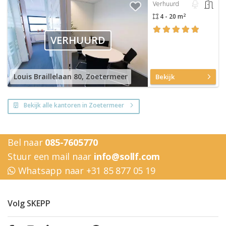
Verhuurd
2
4 - 20 m
VERHUURD
Louis Braillelaan 80, Zoetermeer
Bekijk
Bekijk alle kantoren in Zoetermeer
Bel naar
085-7605770
Stuur een mail naar
info@sollf.com
Whatsapp naar +31 85 877 05 19
Volg SKEPP