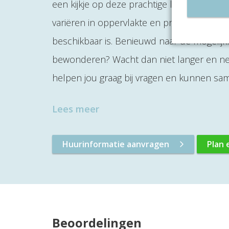
een kijkje op deze prachtige locatie. Hier
variëren in oppervlakte en prijs. De kans 
beschikbaar is. Benieuwd naar de mogelijk
bewonderen? Wacht dan niet langer en nee
helpen jou graag bij vragen en kunnen sam
Lees meer
Huurinformatie aanvragen
Plan 
Beoordelingen