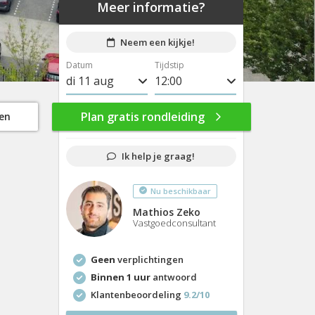
Meer informatie?
Neem een kijkje!
Datum
Tijdstip
di 11 aug
8:00
wo 12 aug
8:30
Plan gratis rondleiding
gen
do 13 aug
9:00
Ik help je graag!
vr 14 aug
9:30
Nu beschikbaar
ma 17 aug
10:00
Mathios Zeko
di 18 aug
10:30
Vastgoedconsultant
wo 19 aug
11:00
Geen
verplichtingen
do 20 aug
11:30
Binnen 1 uur
antwoord
Klantenbeoordeling
9.2/10
vr 21 aug
12:00