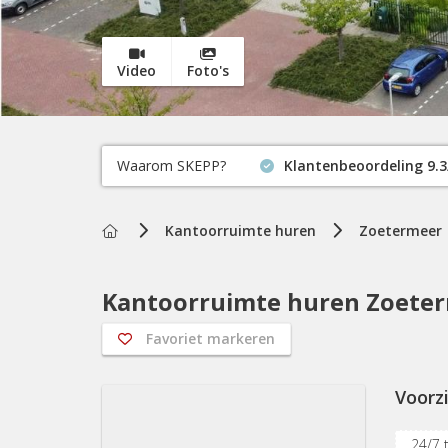
Video
Foto's
Waarom SKEPP?
Klantenbeoordeling 9.3
Home
Kantoorruimte huren
Zoetermeer
Kantoorruimte huren Zoeter
Favoriet markeren
Voorz
24/7 