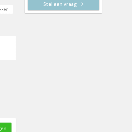
Stel een vraag
ma 24 aug
12:30
ekken
di 25 aug
13:00
13:30
14:00
14:30
15:00
15:30
16:00
16:30
17:00
gen