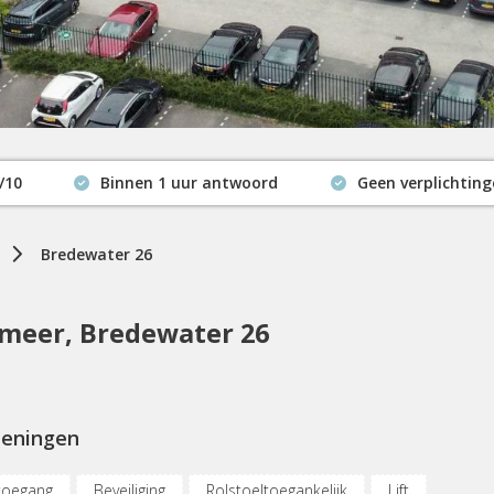
/10
Binnen 1 uur antwoord
Geen verplichtin
Actuele beschikbaarheid
Bredewater 26
meer, Bredewater 26
ieningen
toegang
Beveiliging
Rolstoeltoegankelijk
Lift