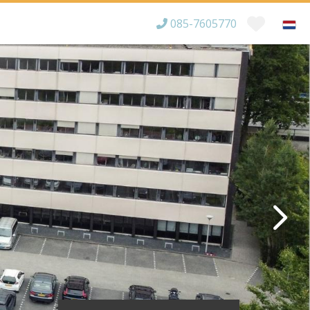
085-7605770
Bereikbaar tot
×