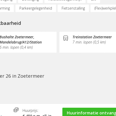
rming
Parkeergelegenheid
Fietsenstalling
(Flex)werkpl
derplekken
Internetmogelijkheden
KVK-inschrijving
kbaarheid
urant
Gemeubileerd
Receptie
Postverwerking
Bushalte Zoetermeer,
Treinstation Zoetermeer
Mandelabrug/A12/Station
7 min. lopen (0,5 km)
6 min. lopen (0,4 km)
er 26 in Zoetermeer
Huurprijs:
Huurinformatie ontvan
€ 450 p.m. all-in