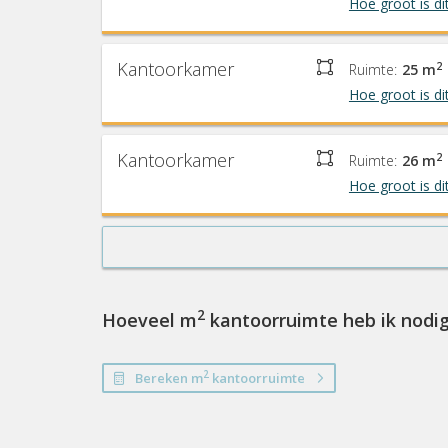
Hoe groot is di
Kantoorkamer
2
Ruimte:
25 m
Hoe groot is di
Kantoorkamer
2
Ruimte:
26 m
Hoe groot is di
2
Hoeveel m
kantoorruimte heb ik nodi
2
Bereken m
kantoorruimte