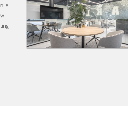
n je
uw
ting