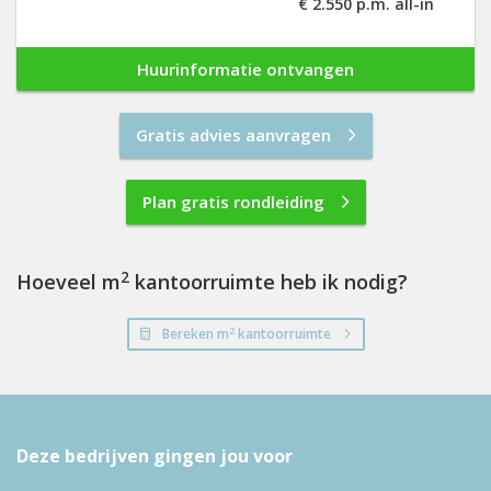
€ 2.550 p.m. all-in
Huurinformatie ontvangen
Gratis advies aanvragen
Plan gratis rondleiding
2
Hoeveel m
kantoorruimte heb ik nodig?
2
Bereken m
kantoorruimte
Deze bedrijven gingen jou voor