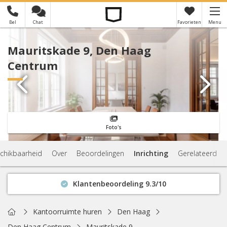
Bel
Chat
Favorieten
Menu
×
Je hebt nog geen favorieten
Mauritskade 9, Den Haag
Centrum
Foto's
chikbaarheid
Over
Beoordelingen
Inrichting
Gerelateerd
Klantenbeoordeling 9.3/10
Binnen 1 uur antwoord
Geen verplichtingen
Home
Kantoorruimte huren
Den Haag
Actuele beschikbaarheid
Den Haag Centrum
Mauritskade 9