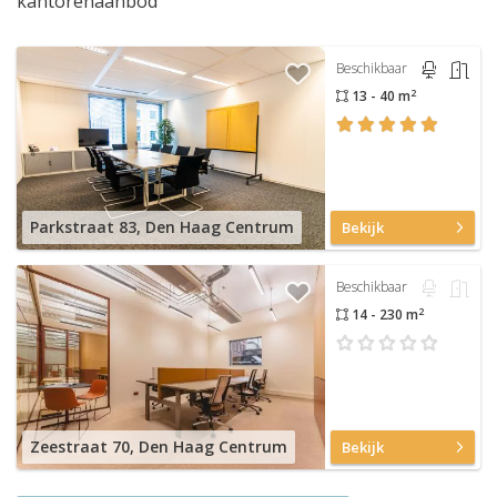
kantorenaanbod
Beschikbaar
2
13 - 40 m
Parkstraat 83, Den Haag Centrum
Bekijk
Beschikbaar
2
14 - 230 m
Zeestraat 70, Den Haag Centrum
Bekijk