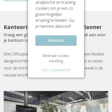
analytische en tracking
cookies om je een zo
goed mogelijke
ervaring te bieden. Ga
je hiermee akkoord?
Kantoorinrichting met Officeplanner
Vraag een gratis inrichtingsvoorstel op maat aan voor
je kantoorruimte aan Mauritskade 9
Akkoord
Met Officeplanner huur, huurkoop of koop je een flexibel
Minimale cookie-
designinrichtingspakket op basis van je wensen en eisen
instelling
voor de inrichting van jouw kantoor. Binnen 1 week is de
Ons cookiebeleid
nieuwe inrichting gereed op locatie.