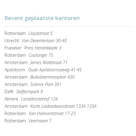
Recent geplaatste kantoren
Rotterdam
Lloydstraat 5
Utrecht
Van Deventerlaan 30-40
Franeker
Prins Hendrikkade 3
Rotterdam
Coolsingel 75
Amsterdam
James Wattstraat 71
Apeldoorn
Oude Apeldoornseweg 41-45
Amsterdam
Buikslotermeerplein 430
Amsterdam
Science Park 301
Delft
Delftechpark 9
Almere
Landdrostdreef 124
Amsterdam
Korte Leidsedwarsstraat 133A 133A
Rotterdam
Van Helmontstraat 17-23
Rotterdam
Veerhaven 7