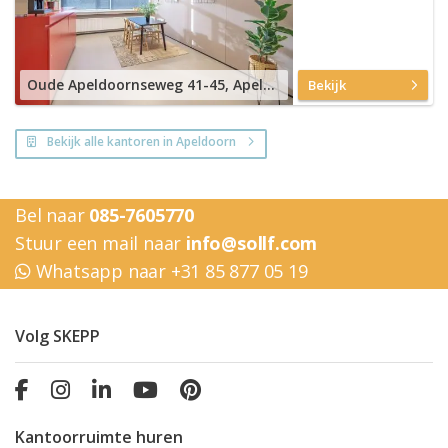
Oude Apeldoornseweg 41-45, Apeldoorn
Bekijk
Bekijk alle kantoren in Apeldoorn
Bel naar
085-7605770
Stuur een mail naar
info@sollf.com
Whatsapp naar +31 85 877 05 19
Volg SKEPP
Kantoorruimte huren