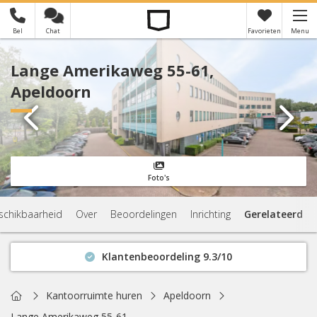
Bel
Chat
Favorieten
Menu
×
Je hebt nog geen favorieten
Lange Amerikaweg 55-61,
Apeldoorn
Foto's
schikbaarheid
Over
Beoordelingen
Inrichting
Gerelateerd
Klantenbeoordeling 9.3/10
Binnen 1 uur antwoord
Geen verplichtingen
Home
Kantoorruimte huren
Apeldoorn
Actuele beschikbaarheid
Lange Amerikaweg 55-61