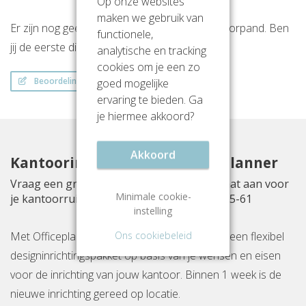
Op onze websites
maken we gebruik van
Er zijn nog geen beoordelingen over dit kantoorpand. Ben
functionele,
jij de eerste die een beoordeling achterlaat?
analytische en tracking
cookies om je een zo
Beoordeling schrijven
goed mogelijke
ervaring te bieden. Ga
je hiermee akkoord?
Akkoord
Kantoorinrichting met Officeplanner
Vraag een gratis inrichtingsvoorstel op maat aan voor
Minimale cookie-
je kantoorruimte aan Lange Amerikaweg 55-61
instelling
Ons cookiebeleid
Met Officeplanner huur, huurkoop of koop je een flexibel
designinrichtingspakket op basis van je wensen en eisen
voor de inrichting van jouw kantoor. Binnen 1 week is de
nieuwe inrichting gereed op locatie.