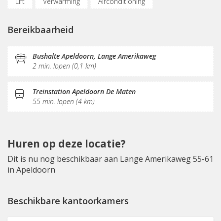
Lift
Verwarming
Airconditioning
Luchtverversingsinstallatie
Parkeergelegenheid
Bereikbaarheid
Oplaadpunt auto
Fietsenstalling
(Flex)werkplekken
Vergaderplekken
Belruimte
Bushalte Apeldoorn, Lange Amerikaweg
2 min. lopen (0,1 km)
Opslagruimte
Internetmogelijkheden
Glasvezel
Printservice
KVK-inschrijving
Sociaal hart
Treinstation Apeldoorn De Maten
55 min. lopen (4 km)
Restaurant
Koffie/thee
Gemeubileerd
Schoonmaak
Receptie
Fitnessruimte
Dakterras
Huren op deze locatie?
Dit is nu nog beschikbaar aan Lange Amerikaweg 55-61
in Apeldoorn
Beschikbare kantoorkamers