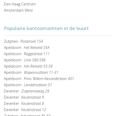
Den Haag Centrum
Amsterdam West
Populaire kantoorruimten in de buurt
Zutphen
Polsbroek 154
Apeldoorn
Het Rietveld 55A
Apeldoorn
Roggestraat 111
Apeldoorn
Linie 580-596
Apeldoorn
Het Rietveld 55-59
Apeldoorn
Wapenrustlaan 11-31
Apeldoorn
Prins Willem-Alexanderlaan 401
Apeldoorn
Landdrostlaan 51
Deventer
Zutphenseweg 29
Deventer
Keulenstraat 9
Deventer
Keulenstraat 8
Deventer
Keulenstraat 12
Zutphen
Industrieweg 85-83