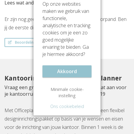
Lees wat anderen vinden van deze locatie
Op onze websites
maken we gebruik van
functionele,
Er zijn nog geen beoordelingen over dit kantoorpand. Ben
analytische en tracking
jij de eerste die een beoordeling achterlaat?
cookies om je een zo
goed mogelijke
Beoordeling schrijven
ervaring te bieden. Ga
je hiermee akkoord?
Akkoord
Kantoorinrichting met Officeplanner
Vraag een gratis inrichtingsvoorstel op maat aan voor
Minimale cookie-
je kantoorruimte aan Laarderhoogtweg 7-19
instelling
Ons cookiebeleid
Met Officeplanner huur, huurkoop of koop je een flexibel
designinrichtingspakket op basis van je wensen en eisen
voor de inrichting van jouw kantoor. Binnen 1 week is de