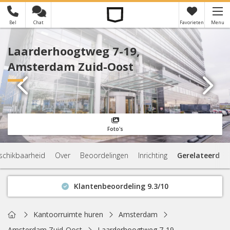
Bel
Chat
Favorieten
Menu
×
Je hebt nog geen favorieten
Laarderhoogtweg 7-19,
Amsterdam Zuid-Oost
Foto's
schikbaarheid
Over
Beoordelingen
Inrichting
Gerelateerd
Klantenbeoordeling 9.3/10
Binnen 1 uur antwoord
Geen verplichtingen
Home
Kantoorruimte huren
Amsterdam
Actuele beschikbaarheid
Amsterdam Zuid-Oost
Laarderhoogtweg 7-19