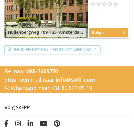
Hullenbergweg 109-135, Amsterdam Zuid-Oost
Bekijk
Bekijk alle kantoren in Amsterdam Zuid-Oost
Bel naar
085-7605770
Stuur een mail naar
info@sollf.com
Whatsapp naar +31 85 877 05 19
Volg SKEPP