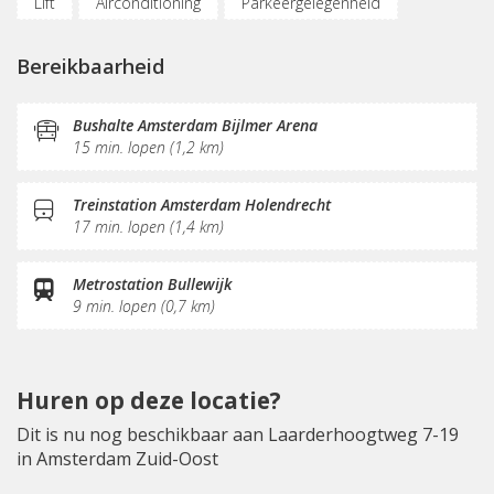
Lift
Airconditioning
Parkeergelegenheid
Oplaadpunt auto
Fietsenstalling
Bereikbaarheid
(Flex)werkplekken
Vergaderplekken
Belruimte
Internetmogelijkheden
Glasvezel
KVK-inschrijving
Bushalte Amsterdam Bijlmer Arena
15 min. lopen (1,2 km)
Koffie/thee
Gemeubileerd
Pantry
Schoonmaak
Receptie
Postverwerking
Treinstation Amsterdam Holendrecht
17 min. lopen (1,4 km)
Metrostation Bullewijk
9 min. lopen (0,7 km)
Huren op deze locatie?
Dit is nu nog beschikbaar aan Laarderhoogtweg 7-19
in Amsterdam Zuid-Oost