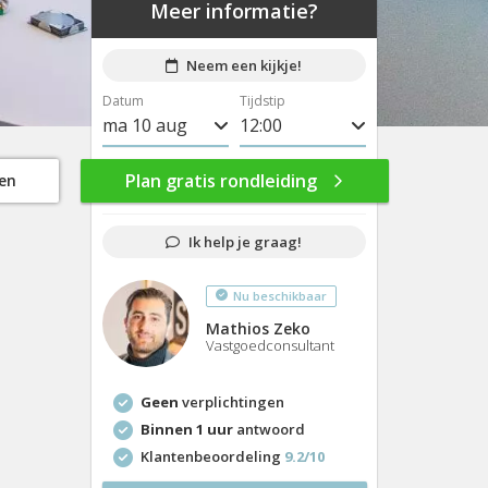
Meer informatie?
Neem een kijkje!
Datum
Tijdstip
ma 10 aug
8:00
di 11 aug
8:30
Plan gratis rondleiding
gen
wo 12 aug
9:00
Ik help je graag!
do 13 aug
9:30
Nu beschikbaar
vr 14 aug
10:00
Mathios Zeko
ma 17 aug
10:30
Vastgoedconsultant
di 18 aug
11:00
Geen
verplichtingen
wo 19 aug
11:30
Binnen 1 uur
antwoord
Klantenbeoordeling
9.2/10
do 20 aug
12:00