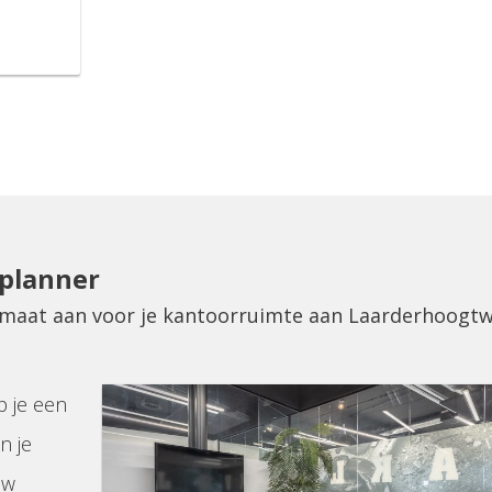
eplanner
p maat aan voor je kantoorruimte aan Laarderhoogt
p je een
n je
uw