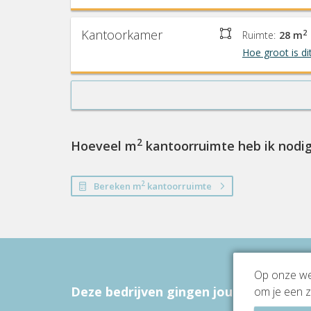
Kantoorkamer
2
Ruimte:
28 m
Hoe groot is di
2
Hoeveel m
kantoorruimte heb ik nodi
2
Bereken m
kantoorruimte
Op onze web
Deze bedrijven gingen jou voor
om je een z