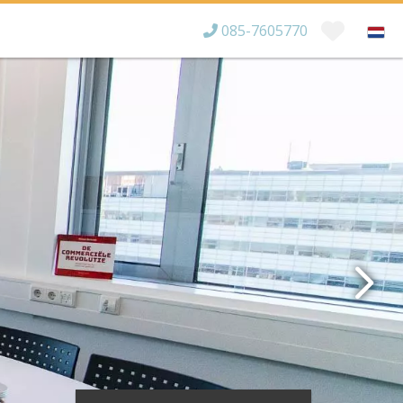
085-7605770
Bereikbaar tot
×