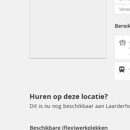
Verwa
Oplaa
Berei
Verga
Glasv
Koffi
Huren op deze locatie?
Dit is nu nog beschikbaar aan Laarder
Beschikbare (flex)werkplekken