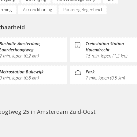
rming
Airconditioning
Parkeergelegenheid
dpunt auto
Fietsenstalling
(Flex)werkplekken
kbaarheid
derplekken
Belruimte
Opslagruimte
Internetmogelijkh
ezel
Printservice
KVK-inschrijving
Sociaal hart
Bushalte Amsterdam,
Treinstation Station
Laarderhoogtweg
Holendrecht
e/thee
Pantry
Schoonmaak
Receptie
Postverwerki
2 min. lopen (0,2 km)
15 min. lopen (1,3 km)
Metrostation Bullewijk
Park
9 min. lopen (0,8 km)
7 min. lopen (0,5 km)
hoogtweg 25 in Amsterdam Zuid-Oost