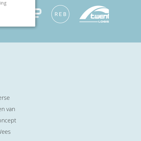
ling
erse
en van
concept
 Wees