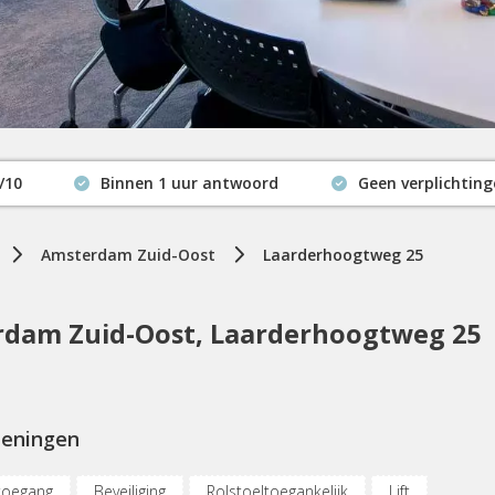
/10
Binnen 1 uur antwoord
Geen verplichtin
Actuele beschikbaarheid
Amsterdam Zuid-Oost
Laarderhoogtweg 25
dam Zuid-Oost, Laarderhoogtweg 25
ieningen
toegang
Beveiliging
Rolstoeltoegankelijk
Lift