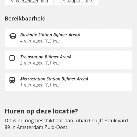
Parkeergelegenheid
Oplaadpunt auto
Vergaderplekken
Belruimte
Glasvezel
Bereikbaarheid
KVK-inschrijving
Sociaal hart
Koffie/thee
Gemeubileerd
Pantry
Schoonmaak
Bushalte Station Bijlmer ArenA
4 min. lopen (0,3 km)
Receptie
Treinstation Bijlmer ArenA
2 min. lopen (0,1 km)
Metrostation Station Bijlmer ArenA
1 min. lopen (0,1 km)
Huren op deze locatie?
Dit is nu nog beschikbaar aan Johan Cruijff Boulevard
89 in Amsterdam Zuid-Oost