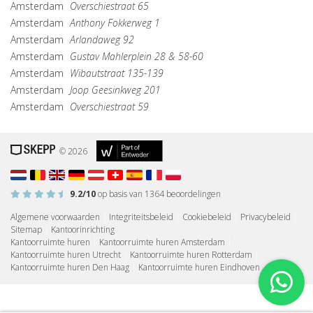
Amsterdam
Overschiestraat 65
Amsterdam
Anthony Fokkerweg 1
Amsterdam
Arlandaweg 92
Amsterdam
Gustav Mahlerplein 28 & 58-60
Amsterdam
Wibautstraat 135-139
Amsterdam
Joop Geesinkweg 201
Amsterdam
Overschiestraat 59
© 2026
9.2
/10
op basis van
1364
beoordelingen
Algemene voorwaarden
|
Integriteitsbeleid
|
Cookiebeleid
|
Privacybeleid
|
Sitemap
|
Kantoorinrichting
Kantoorruimte huren
|
Kantoorruimte huren Amsterdam
|
Kantoorruimte huren Utrecht
|
Kantoorruimte huren Rotterdam
|
Kantoorruimte huren Den Haag
|
Kantoorruimte huren Eindhoven