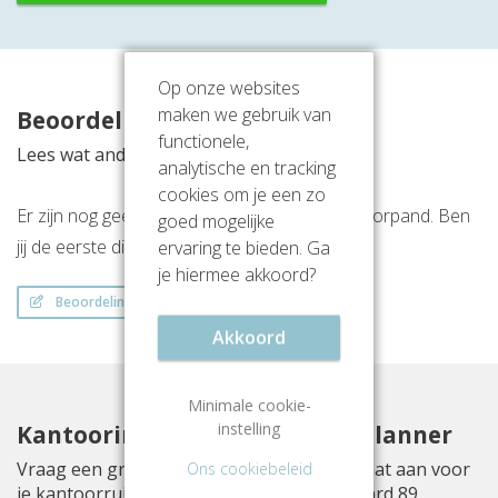
Op onze websites
maken we gebruik van
Beoordelingen
functionele,
Lees wat anderen vinden van deze locatie
analytische en tracking
cookies om je een zo
Er zijn nog geen beoordelingen over dit kantoorpand. Ben
goed mogelijke
ervaring te bieden. Ga
jij de eerste die een beoordeling achterlaat?
je hiermee akkoord?
Beoordeling schrijven
Akkoord
Minimale cookie-
instelling
Kantoorinrichting met Officeplanner
Ons cookiebeleid
Vraag een gratis inrichtingsvoorstel op maat aan voor
je kantoorruimte aan Johan Cruijff Boulevard 89