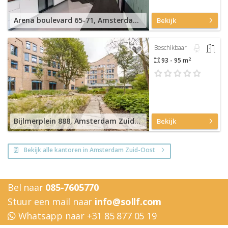
Arena boulevard 65-71, Amsterdam Zuid-Oost
Bekijk
Beschikbaar
2
93 - 95 m
Bijlmerplein 888, Amsterdam Zuid-Oost
Bekijk
Bekijk alle kantoren in Amsterdam Zuid-Oost
Bel naar
085-7605770
Stuur een mail naar
info@sollf.com
Whatsapp naar +31 85 877 05 19