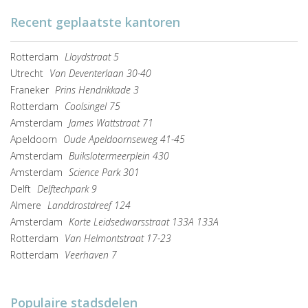
Recent geplaatste kantoren
Rotterdam
Lloydstraat 5
Utrecht
Van Deventerlaan 30-40
Franeker
Prins Hendrikkade 3
Rotterdam
Coolsingel 75
Amsterdam
James Wattstraat 71
Apeldoorn
Oude Apeldoornseweg 41-45
Amsterdam
Buikslotermeerplein 430
Amsterdam
Science Park 301
Delft
Delftechpark 9
Almere
Landdrostdreef 124
Amsterdam
Korte Leidsedwarsstraat 133A 133A
Rotterdam
Van Helmontstraat 17-23
Rotterdam
Veerhaven 7
Populaire stadsdelen