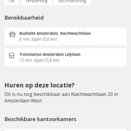
Lift
Verwarming
Airconditioning
Parkeergelegenheid
Oplaadpunt auto
Bereikbaarheid
Fietsenstalling
(Flex)werkplekken
Vergaderplekken
Belruimte
Opslagruimte
Bushalte Amsterdam, Nachtwachtlaan
8 min. lopen (0,6 km)
Internetmogelijkheden
Glasvezel
Printservice
KVK-inschrijving
Sociaal hart
Restaurant
Treinstation Amsterdam Lelylaan
12 min. lopen (0,8 km)
Koffie/thee
Pantry
Schoonmaak
Receptie
Postverwerking
Fitnessruimte
Huren op deze locatie?
Dit is nu nog beschikbaar aan Nachtwachtlaan 20 in
Amsterdam West
Beschikbare kantoorkamers