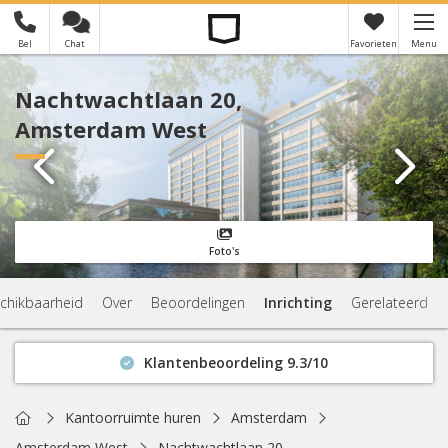
Bel
Chat
Favorieten
Menu
×
Je hebt nog geen favorieten
Nachtwachtlaan 20,
Amsterdam West
Foto's
chikbaarheid
Over
Beoordelingen
Inrichting
Gerelateerd
Klantenbeoordeling 9.3/10
Binnen 1 uur antwoord
Geen verplichtingen
Home
Kantoorruimte huren
Amsterdam
Actuele beschikbaarheid
Amsterdam West
Nachtwachtlaan 20