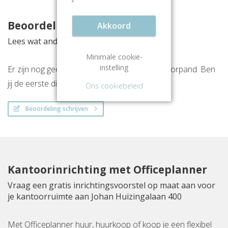
Beoordelingen
Akkoord
Lees wat anderen vinden van deze locatie
Minimale cookie-
instelling
Er zijn nog geen beoordelingen over dit kantoorpand. Ben
jij de eerste die een beoordeling achterlaat?
Ons cookiebeleid
Beoordeling schrijven
Kantoorinrichting met Officeplanner
Vraag een gratis inrichtingsvoorstel op maat aan voor
je kantoorruimte aan Johan Huizingalaan 400
Met Officeplanner huur, huurkoop of koop je een flexibel