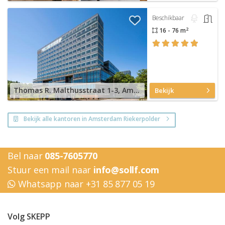
Beschikbaar
2
16 - 76 m
Thomas R. Malthusstraat 1-3, Amsterdam Riekerpolder
Bekijk
Bekijk alle kantoren in Amsterdam Riekerpolder
Bel naar
085-7605770
Stuur een mail naar
info@sollf.com
Whatsapp naar +31 85 877 05 19
Volg SKEPP