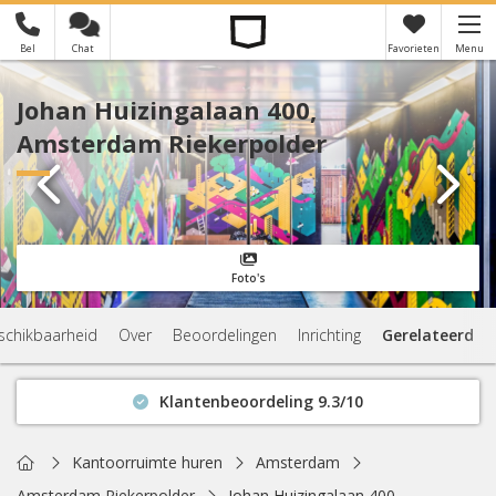
Bel
Chat
Favorieten
Menu
×
Je hebt nog geen favorieten
Johan Huizingalaan 400,
Amsterdam Riekerpolder
Foto's
schikbaarheid
Over
Beoordelingen
Inrichting
Gerelateerd
Klantenbeoordeling 9.3/10
Binnen 1 uur antwoord
Geen verplichtingen
Home
Kantoorruimte huren
Amsterdam
Actuele beschikbaarheid
Amsterdam Riekerpolder
Johan Huizingalaan 400