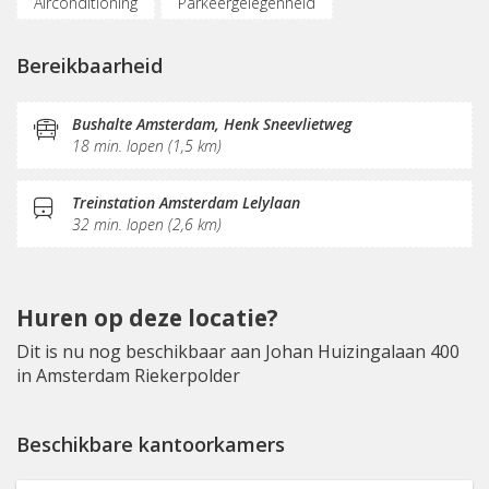
Airconditioning
Parkeergelegenheid
Fietsenstalling
Vergaderplekken
Bereikbaarheid
Internetmogelijkheden
Printservice
KVK-inschrijving
Sociaal hart
Restaurant
Bushalte Amsterdam, Henk Sneevlietweg
18 min. lopen (1,5 km)
Koffie/thee
Pantry
Schoonmaak
Receptie
Postverwerking
Treinstation Amsterdam Lelylaan
32 min. lopen (2,6 km)
Huren op deze locatie?
Dit is nu nog beschikbaar aan Johan Huizingalaan 400
in Amsterdam Riekerpolder
Beschikbare kantoorkamers