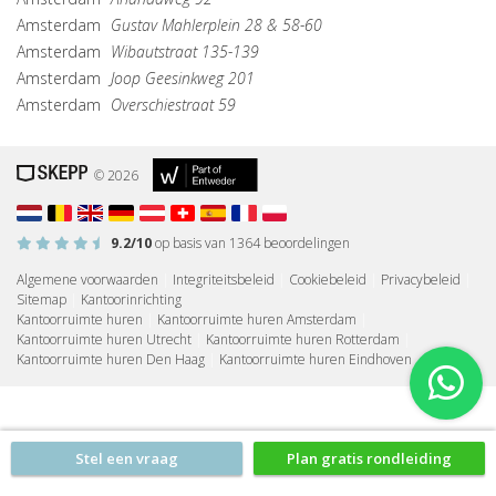
Amsterdam
Gustav Mahlerplein 28 & 58-60
Amsterdam
Wibautstraat 135-139
Amsterdam
Joop Geesinkweg 201
Amsterdam
Overschiestraat 59
© 2026
9.2
/10
op basis van
1364
beoordelingen
Algemene voorwaarden
|
Integriteitsbeleid
|
Cookiebeleid
|
Privacybeleid
|
Sitemap
|
Kantoorinrichting
Kantoorruimte huren
|
Kantoorruimte huren Amsterdam
|
Kantoorruimte huren Utrecht
|
Kantoorruimte huren Rotterdam
|
Kantoorruimte huren Den Haag
|
Kantoorruimte huren Eindhoven
Stel een vraag
Plan gratis rondleiding