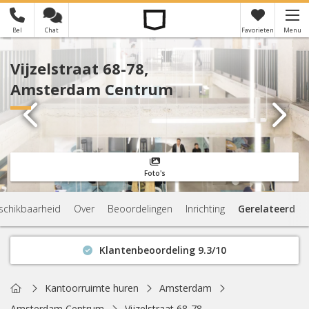
Bel
Chat
Favorieten
Menu
×
Je hebt nog geen favorieten
Vijzelstraat 68-78,
Amsterdam Centrum
Foto's
schikbaarheid
Over
Beoordelingen
Inrichting
Gerelateerd
Klantenbeoordeling 9.3/10
Binnen 1 uur antwoord
Geen verplichtingen
Home
Kantoorruimte huren
Amsterdam
Actuele beschikbaarheid
Amsterdam Centrum
Vijzelstraat 68-78