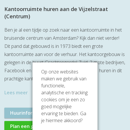
Kantoorruimte huren aan de Vijzelstraat
(Centrum)
Ben je al een tijdje op zoek naar een kantoorruimte in het
bruisende centrum van Amsterdam? Kijk dan niet verder!
Dit pand dat gebouwd is in 1973 biedt een grote
kantoorruimte aan voor de verhuur. Het kantoorgebouw is
gelegen in de buurt Grachtengordel-Zuid. 2 grote bedrijven,
Facebook en Uber, zijn al kantoorruimte gaan huren in dit
Op onze websites
maken we gebruik van
prachtige kantoorgebouw. Te gek toch!
functionele,
analytische en tracking
Lees meer
cookies om je een zo
goed mogelijke
Huurinformatie aanvragen
ervaring te bieden. Ga
je hiermee akkoord?
Plan een gratis rondleiding