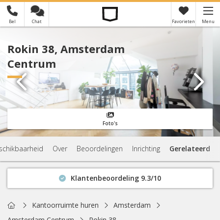
Bel
Chat
Favorieten
Menu
×
Je hebt nog geen favorieten
Rokin 38, Amsterdam
Centrum
Foto's
schikbaarheid
Over
Beoordelingen
Inrichting
Gerelateerd
Klantenbeoordeling 9.3/10
Binnen 1 uur antwoord
Geen verplichtingen
Home
Kantoorruimte huren
Amsterdam
Actuele beschikbaarheid
Amsterdam Centrum
Rokin 38