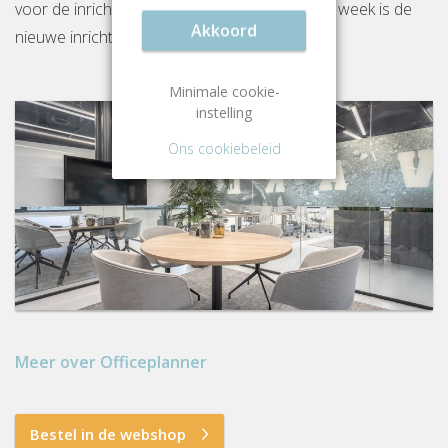
voor de inrichting van jouw kantoor. Binnen 1 week is de
Akkoord
nieuwe inrichting gereed op locatie.
Minimale cookie-
instelling
Ons cookiebeleid
Meer over Officeplanner
Bestel in de webshop