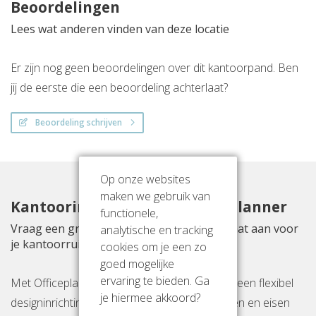
Beoordelingen
Lees wat anderen vinden van deze locatie
Er zijn nog geen beoordelingen over dit kantoorpand. Ben
jij de eerste die een beoordeling achterlaat?
Beoordeling schrijven
Op onze websites
maken we gebruik van
Kantoorinrichting met Officeplanner
functionele,
Vraag een gratis inrichtingsvoorstel op maat aan voor
analytische en tracking
je kantoorruimte aan Rokin 38
cookies om je een zo
goed mogelijke
ervaring te bieden. Ga
Met Officeplanner huur, huurkoop of koop je een flexibel
je hiermee akkoord?
designinrichtingspakket op basis van je wensen en eisen