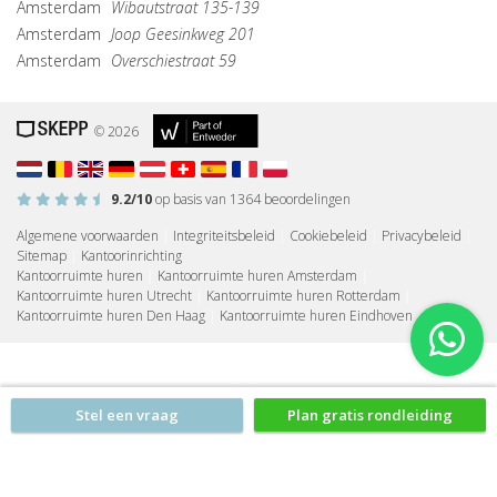
Amsterdam
Wibautstraat 135-139
Amsterdam
Joop Geesinkweg 201
Amsterdam
Overschiestraat 59
© 2026
9.2
/10
op basis van
1364
beoordelingen
Algemene voorwaarden
|
Integriteitsbeleid
|
Cookiebeleid
|
Privacybeleid
|
Sitemap
|
Kantoorinrichting
Kantoorruimte huren
|
Kantoorruimte huren Amsterdam
|
Kantoorruimte huren Utrecht
|
Kantoorruimte huren Rotterdam
|
Kantoorruimte huren Den Haag
|
Kantoorruimte huren Eindhoven
Stel een vraag
Plan gratis rondleiding
Geen verplichtingen