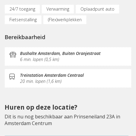
24/7 toegang
Verwarming
Oplaadpunt auto
Fietsenstalling
(Flex)werkplekken
Vergaderplekken
Belruimte
Bereikbaarheid
Internetmogelijkheden
Glasvezel
KVK-inschrijving
Sociaal hart
Koffie/thee
Gemeubileerd
Bushalte Amsterdam, Buiten Oranjestraat
6 min. lopen (0,5 km)
Pantry
Schoonmaak
Postverwerking
Treinstation Amsterdam Centraal
20 min. lopen (1,6 km)
Huren op deze locatie?
Dit is nu nog beschikbaar aan Prinseneiland 23A in
Amsterdam Centrum