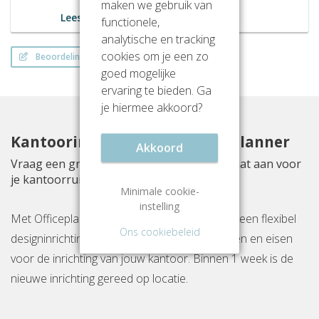
maken we gebruik van
Lees meer
functionele,
analytische en tracking
cookies om je een zo
Beoordeling schrijven
goed mogelijke
ervaring te bieden. Ga
je hiermee akkoord?
Kantoorinrichting met Officeplanner
Akkoord
Vraag een gratis inrichtingsvoorstel op maat aan voor
je kantoorruimte aan Prinseneiland 23A
Minimale cookie-
instelling
Met Officeplanner huur, huurkoop of koop je een flexibel
Ons cookiebeleid
designinrichtingspakket op basis van je wensen en eisen
voor de inrichting van jouw kantoor. Binnen 1 week is de
nieuwe inrichting gereed op locatie.