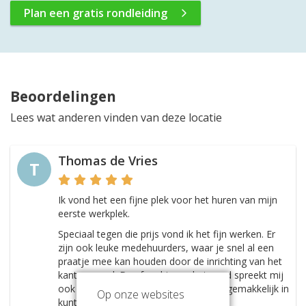
Plan een gratis rondleiding
Beoordelingen
Lees wat anderen vinden van deze locatie
Thomas de Vries
T
Ik vond het een fijne plek voor het huren van mijn
eerste werkplek.
Speciaal tegen die prijs vond ik het fijn werken. Er
zijn ook leuke medehuurders, waar je snel al een
praatje mee kan houden door de inrichting van het
kantoorpand. De sfeer binnen het pand spreekt mij
ook aan, het lijkt net een huis waar je gemakkelijk in
Op onze websites
kunt werken.