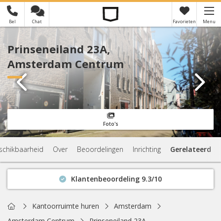
Bel
Chat
Favorieten
Menu
×
Je hebt nog geen favorieten
Prinseneiland 23A,
Amsterdam Centrum
Foto's
schikbaarheid
Over
Beoordelingen
Inrichting
Gerelateerd
Klantenbeoordeling 9.3/10
Binnen 1 uur antwoord
Geen verplichtingen
Home
Kantoorruimte huren
Amsterdam
Actuele beschikbaarheid
Amsterdam Centrum
Prinseneiland 23A