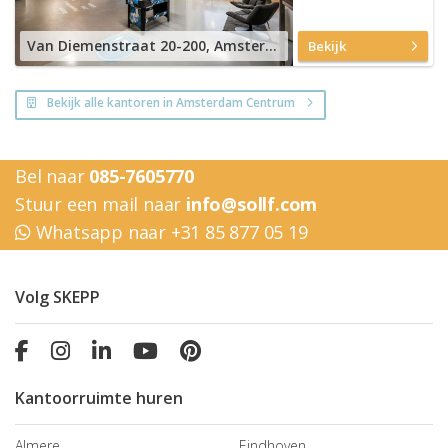
Van Diemenstraat 20-200, Amsterdam Houthavens
Bekijk
Bekijk alle kantoren in Amsterdam Centrum
Bel naar
085-7605770
Stuur een mail naar
info@sollf.com
Whatsapp naar +31 85 877 05 19
Volg SKEPP
Kantoorruimte huren
Almere
Eindhoven