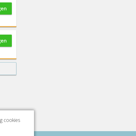
gen
gen
ng cookies