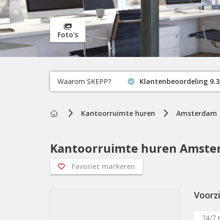
Foto's
Waarom SKEPP?
Klantenbeoordeling 9.3
Home
Kantoorruimte huren
Amsterdam
Kantoorruimte huren Amster
Favoriet markeren
Voorz
24/7 