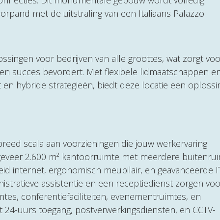
connecties. Dit monumentale gebouw wordt volledig
orpand met de uitstraling van een Italiaans Palazzo.
ssingen voor bedrijven van alle groottes, wat zorgt vo
 en succes bevordert. Met flexibele lidmaatschappen e
 en hybride strategieën, biedt deze locatie een oplossi
breed scala aan voorzieningen die jouw werkervaring
geveer 2.600 m² kantoorruimte met meerdere buitenrui
eid internet, ergonomisch meubilair, en geavanceerde I
istratieve assistentie en een receptiedienst zorgen voo
mtes, conferentiefaciliteiten, evenementruimtes, en
edt 24-uurs toegang, postverwerkingsdiensten, en CCTV-