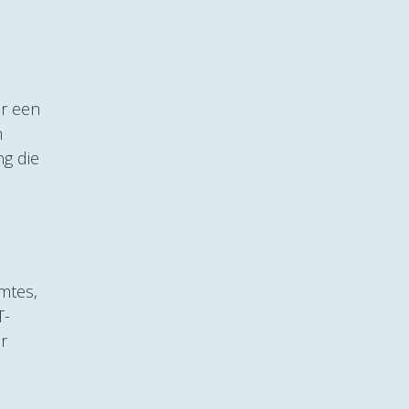
or een
n
ng die
mtes,
T-
r