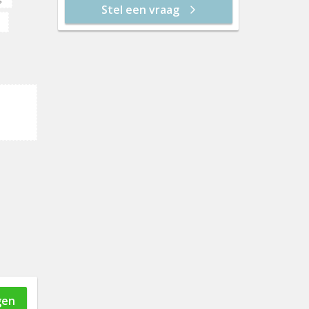
Stel een vraag
vr 21 aug
12:30
13:00
ry
13:30
rras
14:00
14:30
15:00
15:30
16:00
16:30
17:00
gen