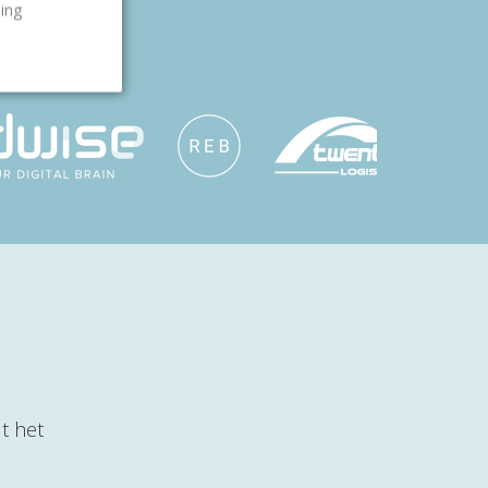
ling
t het