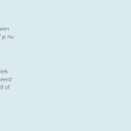
 een
 je nu
plek
seerd
f of