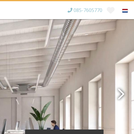
085-7605770
Bereikbaar tot
×