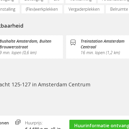
nstalling
(Flex)werkplekken
Vergaderplekken
Belruimte
netmogelijkheden
Glasvezel
Printservice
KVK-inschrijving
kbaarheid
al hart
Restaurant
Koffie/thee
Gemeubileerd
Pant
onmaak
Receptie
Postverwerking
Fitnessruimte
Te
Bushalte Amsterdam, Buiten
Treinstation Amsterdam
Brouwersstraat
Centraal
9 min. lopen (0,6 km)
16 min. lopen (1,2 km)
gracht 125-127 in Amsterdam Centrum
sonen
Huurprijs:
Huurinformatie ontvan
€ 4.680 p.m. all-in