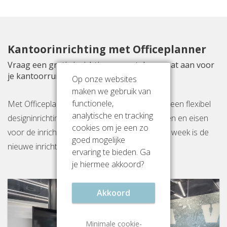
Kantoorinrichting met Officeplanner
Vraag een gratis inrichtingsvoorstel op maat aan voor
je kantoorruimte aan De Cuserstraat 85
Op onze websites
maken we gebruik van
functionele,
Met Officeplanner huur, huurkoop of koop je een flexibel
analytische en tracking
designinrichtingspakket op basis van je wensen en eisen
cookies om je een zo
voor de inrichting van jouw kantoor. Binnen 1 week is de
goed mogelijke
nieuwe inrichting gereed op locatie.
ervaring te bieden. Ga
je hiermee akkoord?
Akkoord
Minimale cookie-