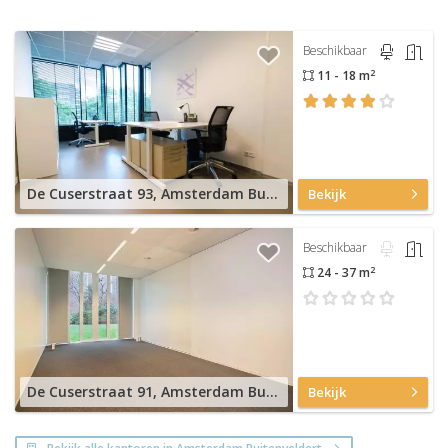
Beschikbaar
2
11 - 18 m
De Cuserstraat 93, Amsterdam Buitenveldert
Bekijk
Beschikbaar
2
24 - 37 m
De Cuserstraat 91, Amsterdam Buitenveldert
Bekijk