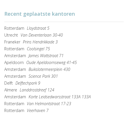
Recent geplaatste kantoren
Rotterdam
Lloydstraat 5
Utrecht
Van Deventerlaan 30-40
Franeker
Prins Hendrikkade 3
Rotterdam
Coolsingel 75
Amsterdam
James Wattstraat 71
Apeldoorn
Oude Apeldoornseweg 41-45
Amsterdam
Buikslotermeerplein 430
Amsterdam
Science Park 301
Delft
Delftechpark 9
Almere
Landdrostdreef 124
Amsterdam
Korte Leidsedwarsstraat 133A 133A
Rotterdam
Van Helmontstraat 17-23
Rotterdam
Veerhaven 7