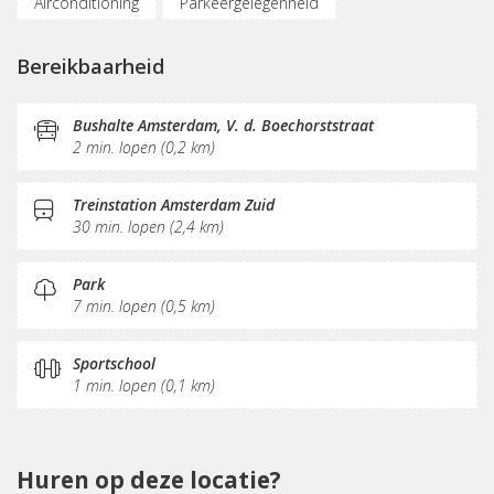
Airconditioning
Parkeergelegenheid
Fietsenstalling
(Flex)werkplekken
Bereikbaarheid
Vergaderplekken
Internetmogelijkheden
Glasvezel
Printservice
KVK-inschrijving
Bushalte Amsterdam, V. d. Boechorststraat
2 min. lopen (0,2 km)
Sociaal hart
Koffie/thee
Pantry
Schoonmaak
Treinstation Amsterdam Zuid
30 min. lopen (2,4 km)
Park
7 min. lopen (0,5 km)
Sportschool
1 min. lopen (0,1 km)
Huren op deze locatie?