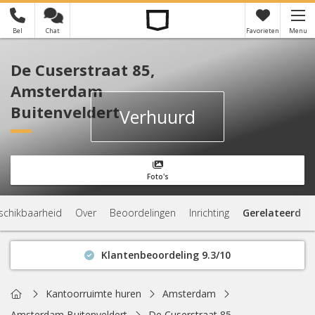
Bel
Chat
Favorieten
Menu
×
Je hebt nog geen favorieten
De Cuserstraat 85,
Amsterdam
Buitenveldert
Verhuurd
Foto's
schikbaarheid
Over
Beoordelingen
Inrichting
Gerelateerd
Klantenbeoordeling 9.3/10
Binnen 1 uur antwoord
Geen verplichtingen
Home
Kantoorruimte huren
Amsterdam
Actuele beschikbaarheid
Amsterdam Buitenveldert
De Cuserstraat 85