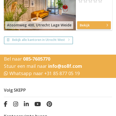
Atoomweg 400, Utrecht Lage Weide
Bekijk
Bekijk alle kantoren in Utrecht West
Bel naar
085-7605770
Stuur een mail naar
info@sollf.com
Whatsapp naar +31 85 877 05 19
Volg SKEPP