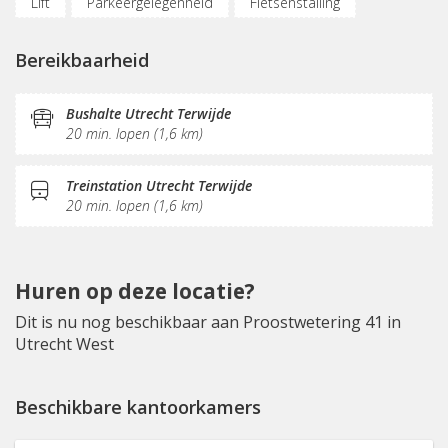
Lift
Parkeergelegenheid
Fietsenstalling
(Flex)werkplekken
Vergaderplekken
Belruimte
Bereikbaarheid
Opslagruimte
Internetmogelijkheden
KVK-inschrijving
Sociaal hart
Koffie/thee
Bushalte Utrecht Terwijde
20 min. lopen (1,6 km)
Pantry
Treinstation Utrecht Terwijde
20 min. lopen (1,6 km)
Huren op deze locatie?
Dit is nu nog beschikbaar aan Proostwetering 41 in
Utrecht West
Beschikbare kantoorkamers