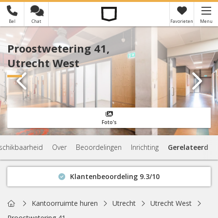
Bel
Chat
Favorieten
Menu
×
Je hebt nog geen favorieten
Proostwetering 41,
Utrecht West
Foto's
schikbaarheid
Over
Beoordelingen
Inrichting
Gerelateerd
Klantenbeoordeling 9.3/10
Binnen 1 uur antwoord
Geen verplichtingen
Home
Kantoorruimte huren
Utrecht
Utrecht West
Actuele beschikbaarheid
Proostwetering 41