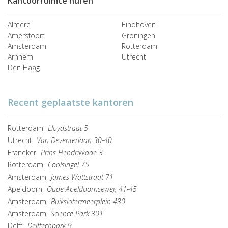
Kantoorruimte huren
Almere
Eindhoven
Amersfoort
Groningen
Amsterdam
Rotterdam
Arnhem
Utrecht
Den Haag
Recent geplaatste kantoren
Rotterdam
Lloydstraat 5
Utrecht
Van Deventerlaan 30-40
Franeker
Prins Hendrikkade 3
Rotterdam
Coolsingel 75
Amsterdam
James Wattstraat 71
Apeldoorn
Oude Apeldoornseweg 41-45
Amsterdam
Buikslotermeerplein 430
Amsterdam
Science Park 301
Delft
Delftechpark 9