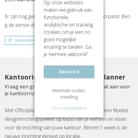
Op onze websites
maken we gebruik van
Er zijn nog geen beoordelingen over dit kantoorpand. Ben
functionele,
analytische en tracking
jij de eerste die een beoordeling achterlaat?
cookies om je een zo
goed mogelijke
Beoordeling schrijven
ervaring te bieden. Ga
je hiermee akkoord?
Akkoord
Kantoorinrichting met Officeplanner
Vraag een gratis inrichtingsvoorstel op maat aan voor
Minimale cookie-
je kantoorruimte aan Proostwetering 41
instelling
Ons cookiebeleid
Met Officeplanner huur, huurkoop of koop je een flexibel
designinrichtingspakket op basis van je wensen en eisen
voor de inrichting van jouw kantoor. Binnen 1 week is de
nieuwe inrichting gereed op locatie.